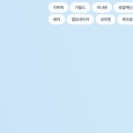
지위픽
가필드
이나바
로얄캐닌
쉐리
알모네이처
오리젠
캐츠랑