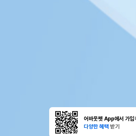
어바웃펫 App에서 가입
다양한 혜택
받기