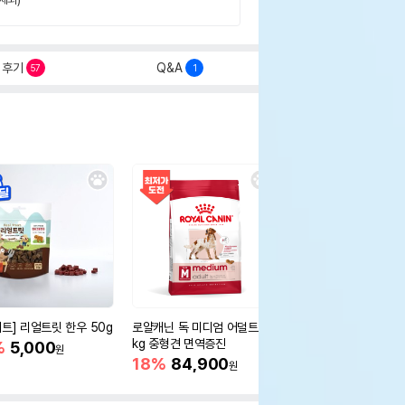
후기
Q&A
57
1
세트] 리얼트릿 한우 50g
로얄캐닌 독 미디엄 어덜트 10
오리젠 독 스몰브리드 4
kg 중형견 면역증진
%
5,000
15%
75,400
원
원
18%
84,900
원