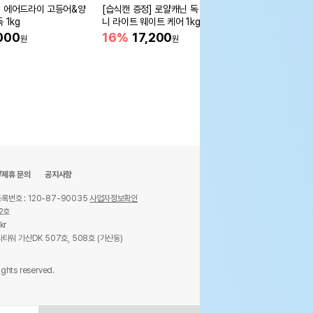
 에어드라이 고등어&양
[습식캔 증정] 로얄캐닌 독 미
[습식캔 증정] 로얄캐닌
 1kg
니 라이트 웨이트 케어 1kg 체
니 인도어 시니어 3kg
중조절
움
000
16%
17,200
20%
39,000
원
원
원
/제휴 문의
공지사항
록번호 : 120-87-90035
사업자정보확인
2호
kr
타워 가산DK 507호, 508호 (가산동)
ights reserved.