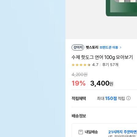
강아지
펫스토리
브랜드관 이동
수제 핫도그 연어 100g 모아보기
4.7
후기 57개
4,200원
19%
3,400
원
적립혜택
최대
150점
적립
배송정보
내일배송
21시까지 주문하면
(토, 일요일/공휴일 