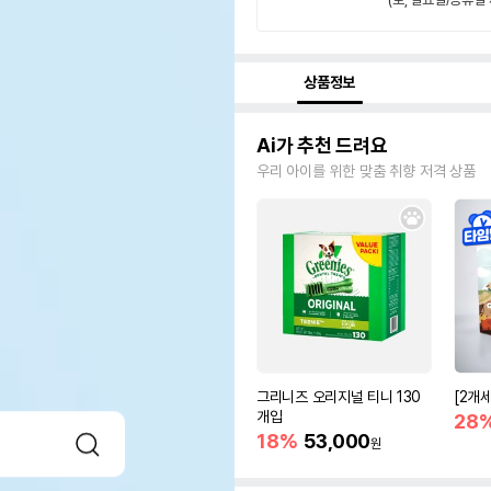
상품정보
Ai가 추천 드려요
우리 아이를 위한 맞춤 취향 저격 상품
그리니즈 오리지널 티니 130
[2개
개입
28
18%
53,000
원