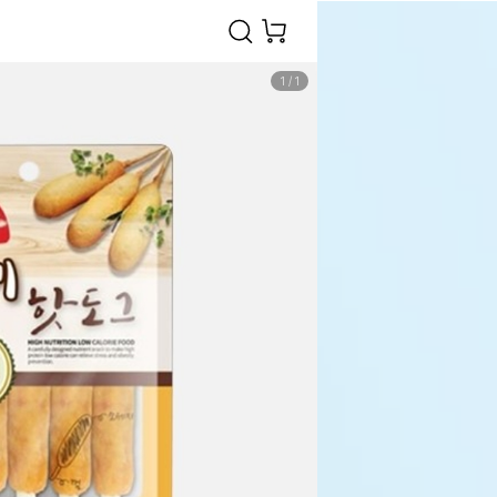
1
/
1