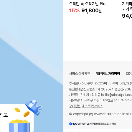
오리젠 독 오리지널 6kg
지위픽
고기 독
15%
91,800
원
94,
서비스 이용약관
개인정보 처리방침
입점
주식회사 어바웃펫
대표자명 : 나옥귀
사업자 등
통신판매업신고번호 : 제 2025-서울금천-238
개인정보관리자 : 김원규 hello@aboutpet.co.
서울특별시 금천구 가산디지털2로 144, 현대테라
구매안전(에스크로)서비스
© copyright (c) www.aboutpet.co.kr all r
하고