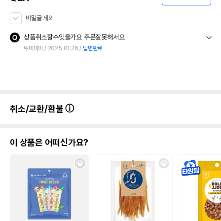
비밀글 제외
상품취소할수잇을가요 주문잘못해서요
뽀미마마
2025.01.26
답변완료
취소/교환/환불
이 상품은 어떠신가요?