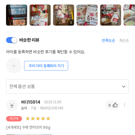
2
비슷한 리뷰
만족도순
최신순
아이를 등록하면 비슷한 후기를 확인할 수 있어요.
우리 아이 등록하러 가기
버디15914
2025.12.05
0
순이
7살
래브라도리트리버
재구매
[4개세트] 수제 연어꼬치 90g