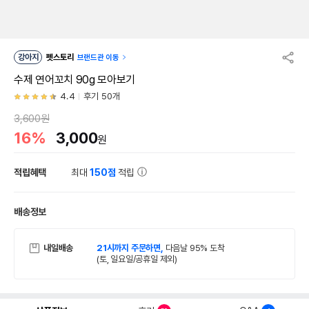
강아지
펫스토리
브랜드관 이동
수제 연어꼬치 90g 모아보기
4.4
후기 50개
3,600원
16%
3,000
원
적립혜택
최대
150점
적립
배송정보
내일배송
21시까지 주문하면,
다음날 95% 도착
(토, 일요일/공휴일 제외)