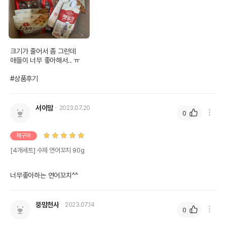
크기가 줄어서 좀 그런데

애들이 너무 좋아해서.. ㅠ

#상품후기
서이맘
2023.07.20
0
재구매
[4개세트] 수제 연어꼬치 90g
너무좋아하는 연어꼬치^^
뚱맘천사
2023.07.14
0