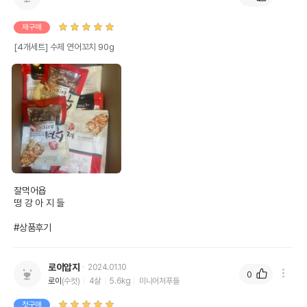
재구매
[4개세트] 수제 연어꼬치 90g
잘먹어욥

떵 강 아 지 들

#상품후기
로이압지
2024.01.10
0
로이
(수컷)
4살
5.6kg
미니어처푸들
첫구매