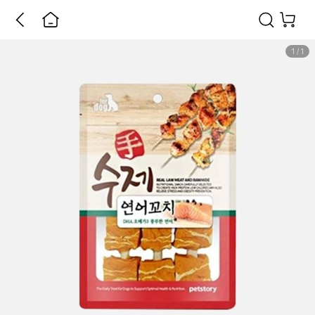
1
/
1