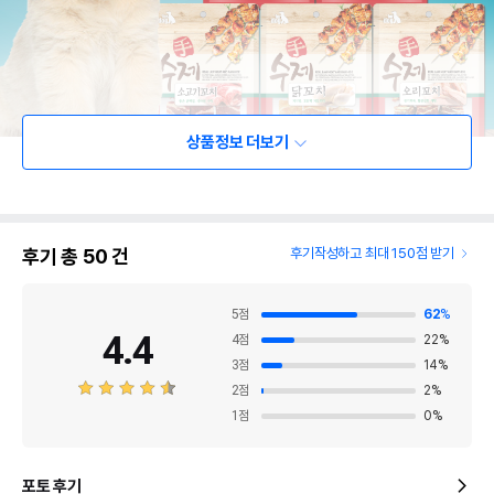
상품정보 더보기
후기 총
50
건
후기작성하고 최대 150점 받기
5
점
62
%
4.4
4
점
22
%
3
점
14
%
2
점
2
%
1
점
0
%
포토 후기