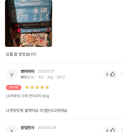
상품 잘 받았습니다 
뽀미마마
2025.01.17
0
뽀미
(암컷)
5살
3kg
말티즈
재구매
[4개세트] 수제 연어꼬치 90g
너무맛잇게 잘먹어요 이것만사고잇어요
뚱맘천사
2024.02.04
0