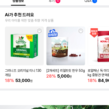
상품정보
후기
Q&A
50
1
Ai가 추천 드려요
우리 아이를 위한 맞춤 취향 저격 상품
그리니즈 오리지널 티니 130
[2개세트] 리얼트릿 한우 50g
로얄캐닌 독 미디
개입
kg 중형견 면역
28%
5,000
원
18%
53,000
18%
84,9
원