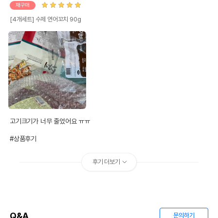
재구매
[4개세트] 수제 연어꼬치 90g
고기크기가 너무 줄었어요 ㅠㅠ 

#상품후기
후기 더보기
Q&A
문의하기