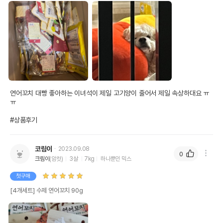
연어꼬치 대빵 좋아하는 이녀석이 제일 고기양이 줄어서 제일 속상하대요 ㅠ
ㅠ

#상품후기
코림이
2023.09.08
0
크림이
(암컷)
3살
7kg
하나뿐인 믹스
첫구매
[4개세트] 수제 연어꼬치 90g