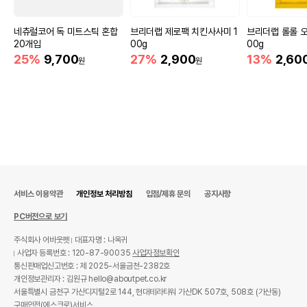
네츄럴코어 독 미트스틱 혼합
브리더랩 제로팩 치킨사사미 1
브리더랩 롤롤 오
20개입
00g
00g
25%
9,700
27%
2,900
13%
2,60
원
원
서비스 이용약관
개인정보 처리방침
입점/제휴 문의
공지사항
PC버전으로 보기
주식회사 어바웃펫
대표자명 : 나옥귀
사업자 등록번호 : 120-87-90035
사업자정보확인
통신판매업신고번호 : 제 2025-서울금천-2382호
개인정보관리자 : 김원규 hello@aboutpet.co.kr
서울특별시 금천구 가산디지털2로 144, 현대테라타워 가산DK 507호, 508호 (가산동)
구매안전(에스크로)서비스