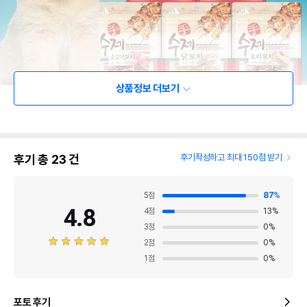
상품정보 더보기
후기 총
23
건
후기작성하고 최대 150점 받기
5
점
87
%
4.8
4
점
13
%
3
점
0
%
2
점
0
%
1
점
0
%
포토 후기