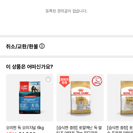
등록된 문의글이 없습니다.
취소/교환/환불
이 상품은 어떠신가요?
오리젠 독 오리지널 6kg
[습식캔 증정] 로얄캐닌 독 말
[습식캔 증정] 
티즈 어덜트 3kg 피모관리
숑 프리제 어덜트 