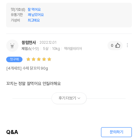
맛(기호성)
잘 먹어요
유통기한
꽤 남았어요
가성비
최고에요
뚱맘천사
2022.12.01
0
제임스
(수컷)
5살
10kg
잭러셀테리어
첫구매
[4개세트] 수제 닭꼬치 90g
꼬치는 정말 잘먹어요 안질려해요
후기 더보기
Q&A
문의하기