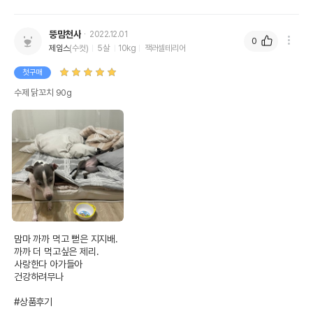
뚱맘천사
2022.12.01
0
제임스
(수컷)
5살
10kg
잭러셀테리어
첫구매
수제 닭꼬치 90g
맘마 까까 먹고 뻗은 지지배.

까까 더 먹고싶은 제리.

사랑한다 아가들아

건강하려무나

#상품후기