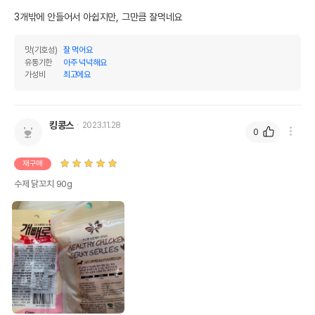
3개밖에 안들어서 아쉽지만, 그만큼 잘먹네요
맛(기호성)
잘 먹어요
유통기한
아주 넉넉해요
가성비
최고에요
킹콩스
2023.11.28
0
재구매
수제 닭꼬치 90g