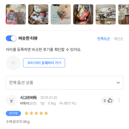
비슷한 리뷰
만족도순
최신순
아이를 등록하면 비슷한 후기를 확인할 수 있어요.
우리 아이 등록하러 가기
시고르바둑
2025.01.20
0
바둑이
(암컷)
1살
5.1kg
하나뿐인 믹스
첫구매
수제 닭꼬치 90g