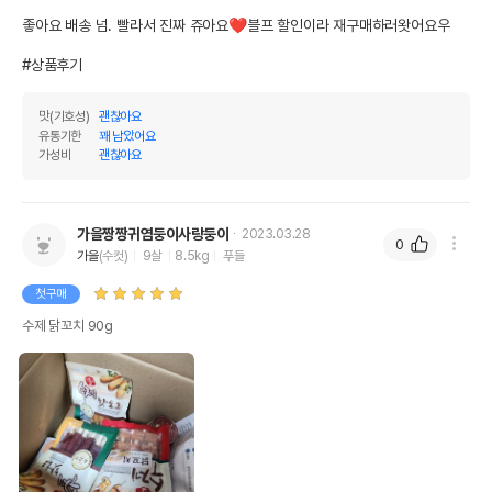
좋아요 배송 넘. 빨라서 진짜 쥬아요❤️블프 할인이라 재구매하러왓어요우

#상품후기
맛(기호성)
괜찮아요
유통기한
꽤 남았어요
가성비
괜찮아요
가을짱짱귀염둥이사랑둥이
2023.03.28
0
가을
(수컷)
9살
8.5kg
푸들
첫구매
수제 닭꼬치 90g