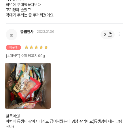
작년에 구매했을때보다

고기양이 줄었고

막대기 두께는 좀 두꺼워졌어요.
뚱맘천사
2023.01.06
0
재구매
[4개세트] 수제 닭꼬치 90g
잘목어요! 

이번에 동생네 강아지에게도 급여해줬는데 엄청 잘먹어요(동생강아지는 크림
시바)