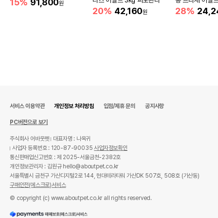
15%
91,800
원
건강
20%
42,160
28%
24,2
원
서비스 이용약관
개인정보 처리방침
입점/제휴 문의
공지사항
PC버전으로 보기
주식회사 어바웃펫
대표자명 : 나옥귀
사업자 등록번호 : 120-87-90035
사업자정보확인
통신판매업신고번호 : 제 2025-서울금천-2382호
개인정보관리자 : 김원규 hello@aboutpet.co.kr
서울특별시 금천구 가산디지털2로 144, 현대테라타워 가산DK 507호, 508호 (가산동)
구매안전(에스크로)서비스
© copyright (c) www.aboutpet.co.kr all rights reserved.