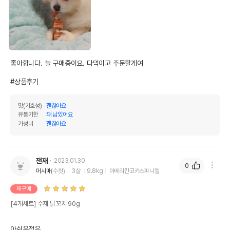
좋아합니다. 늘 구매중이요. 다먹이고 주문할게여

#상품후기
맛(기호성)
괜찮아요
유통기한
꽤 남았어요
가성비
괜찮아요
잰재
2023.01.30
0
머시매
(수컷)
3살
9.8kg
아메리칸코카스파니엘
재구매
[4개세트] 수제 닭꼬치 90g
아쉬운점은,
