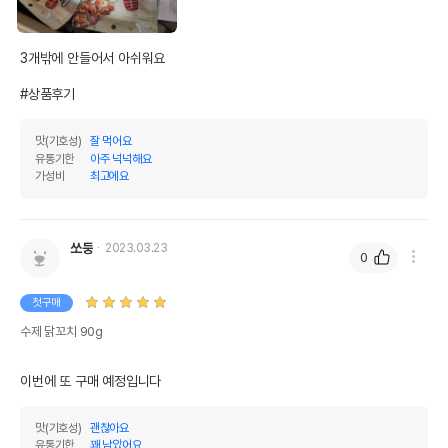
3개밖에 안들어서 아쉬워요

#상품후기
맛(기호성)
잘 먹어요
유통기한
아주 넉넉해요
가성비
최고에요
쏘둥
2023.03.23
0
첫구매
수제 닭꼬치 90g
이번에 또 구매 예정입니다
맛(기호성)
괜찮아요
유통기한
꽤 남았어요