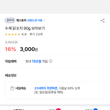
강아지
펫스토리
브랜드관 이동
수제 닭꼬치 90g 모아보기
4.8
후기 23개
3,600원
16%
3,000
원
적립혜택
최대
150점
적립
배송정보
내일배송
21시까지 주문하면,
다음날 95% 도착
(토, 일요일/공휴일 제외)