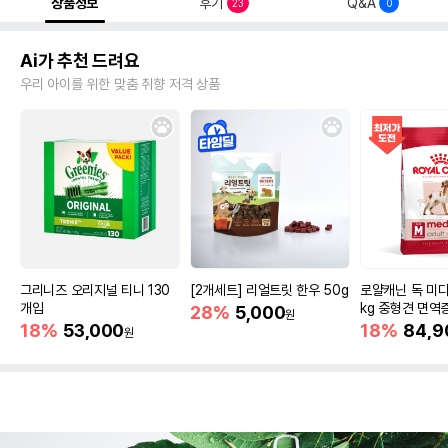
상품정보
후기
Q&A
23
0
Ai가 추천 드려요
우리 아이를 위한 맞춤 취향 저격 상품
그리니즈 오리지널 티니 130
[2개세트] 리얼트릿 한우 50g
로얄캐닌 독 미디
개입
kg 중형견 면역
28%
5,000
원
18%
53,000
18%
84,9
원