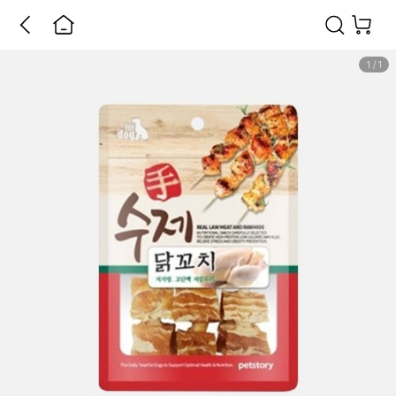
1
/
1