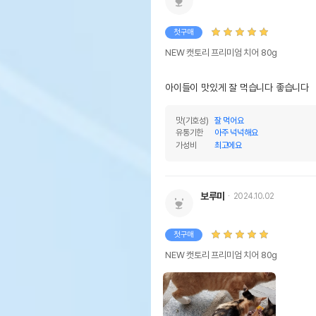
첫구매
NEW 캣토리 프리미엄 치어 80g
아이들이 맛있게 잘 먹습니다 좋습니다
맛(기호성)
잘 먹어요
유통기한
아주 넉넉해요
가성비
최고에요
보루미
2024.10.02
첫구매
NEW 캣토리 프리미엄 치어 80g