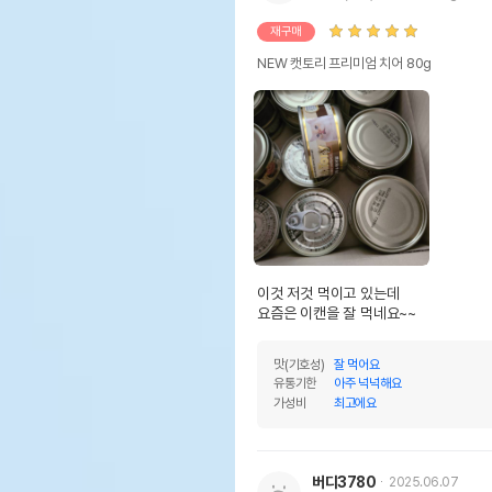
재구매
NEW 캣토리 프리미엄 치어 80g
이것 저것 먹이고 있는데

요즘은 이캔을 잘 먹네요~~
맛(기호성)
잘 먹어요
유통기한
아주 넉넉해요
가성비
최고에요
버디3780
2025.06.07