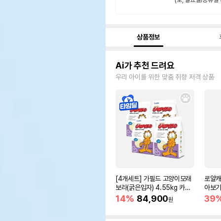
상품정보
Ai가 추천 드려요
우리 아이를 위한 맞춤 취향 저격 상품
[4개세트] 가필드 고양이모래
로얄캐
보라(굵은입자) 4.55kg 카사
아보기(
바모래
14%
84,900
39
원