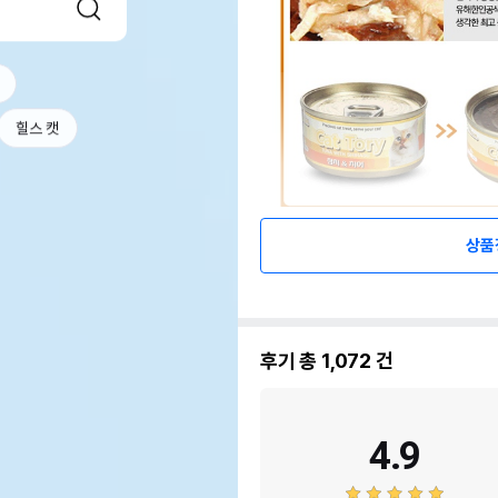
힐스 캣
상품
후기 총
1,072
건
4.9