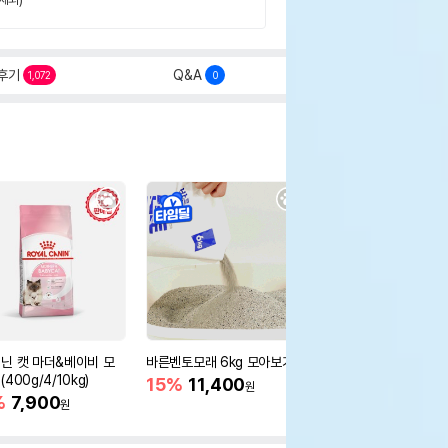
후기
Q&A
1,072
0
닌 캣 마더&베이비 모
바른벤토모래 6kg 모아보기
로얄캐닌 캣 인도어 4k
400g/4/10kg)
새 감소
15%
11,400
원
%
7,900
16%
55,000
원
원