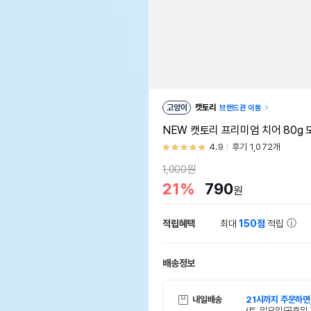
고양이
캣토리
브랜드관 이동
NEW 캣토리 프리미엄 치어 80g
4.9
후기 1,072개
1,000원
21%
790
원
적립혜택
최대
150점
적립
배송정보
내일배송
21시까지 주문하면
(토, 일요일/공휴일 