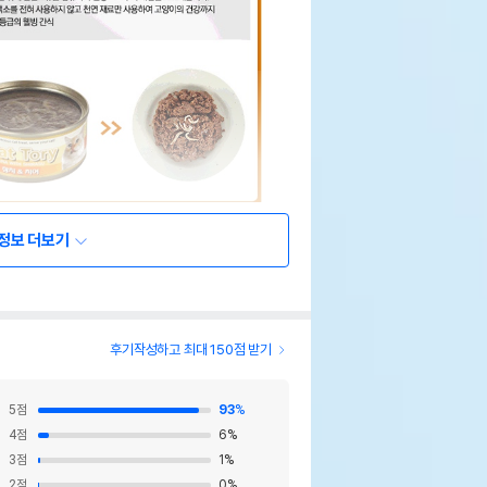
정보 더보기
후기작성하고 최대 150점 받기
5
점
93
%
4
점
6
%
3
점
1
%
2
점
0
%