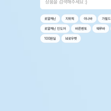
로얄캐닌
지위픽
이나바
가필드
로얄캐닌 인도어
바른벤토
웨루바
100원딜
Id로우펫