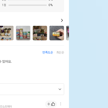
1
점
0
%
10
만족도순
최신순
 있어요.
0
리안쇼트헤어