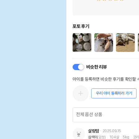
포토 후기
비슷한 리뷰
아이를 등록하면 비슷한 후기를 확인할 수
우리 아이 등록하러 가기
살랑맘
2025.09.15
삼색이
(암컷)
104살
5kg
코