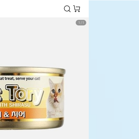
1
/
1