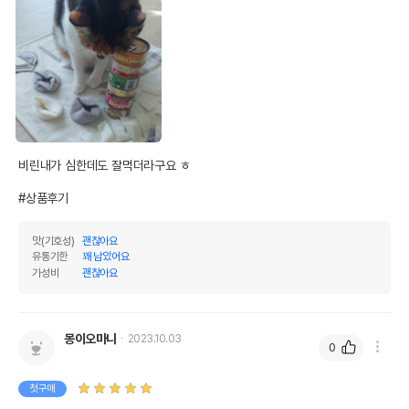
비린내가 심한데도 잘먹더라구요 ㅎ

#상품후기
맛(기호성)
괜찮아요
유통기한
꽤 남았어요
가성비
괜찮아요
몽이오마니
2023.10.03
0
첫구매