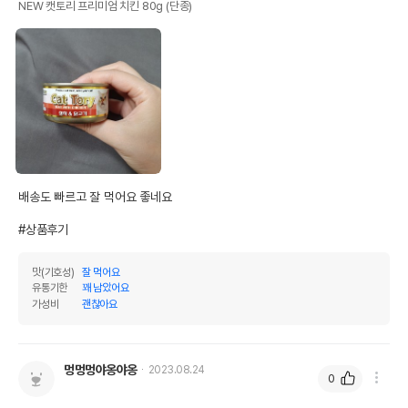
NEW 캣토리 프리미엄 치킨 80g (단종)
배송도 빠르고 잘 먹어요 좋네요

#상품후기
맛(기호성)
잘 먹어요
유통기한
꽤 남았어요
가성비
괜찮아요
멍멍멍야옹야옹
2023.08.24
0