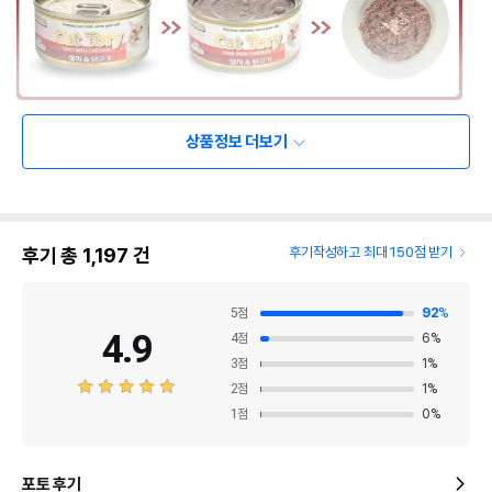
상품정보 더보기
후기 총
1,197
건
후기작성하고 최대 150점 받기
5
점
92
%
4.9
4
점
6
%
3
점
1
%
2
점
1
%
1
점
0
%
포토 후기