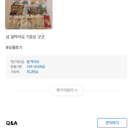
제조자,수입품의 경우
Petpermint//렛츠펫
수입자를 함께 표기
AS책임자와 전화번호
어바웃펫//1644-9601
또는 소비자상담 관련
전화번호
넘 잘먹어요 기호성 굿굿

유통기한이 최소 2026.12.04이거나 그
#상품후기
이후인 상품이 출고됩니다.
유통기한
단, 상품명에 유통기한 명시된 경우, 해당
유통기한을 따릅니다.
맛(기호성)
잘 먹어요
유통기한
아주 넉넉해요
가성비
최고에요
후기 더보기
Q&A
문의하기