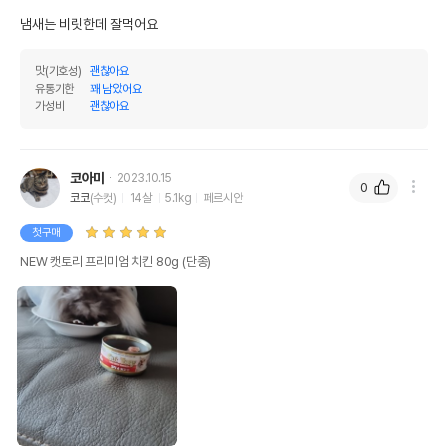
냄새는 비릿한데 잘먹어요 
맛(기호성)
괜찮아요
유통기한
꽤 남았어요
가성비
괜찮아요
코아미
2023.10.15
0
코코
(수컷)
14살
5.1kg
페르시안
첫구매
NEW 캣토리 프리미엄 치킨 80g (단종)