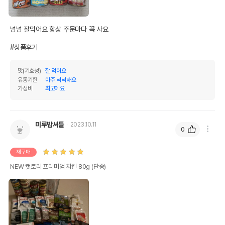
넘넘 잘먹어요 항상 주문마다 꼭 사요

#상품후기
맛(기호성)
잘 먹어요
유통기한
아주 넉넉해요
가성비
최고에요
미루밥셔틀
2023.10.11
0
재구매
NEW 캣토리 프리미엄 치킨 80g (단종)