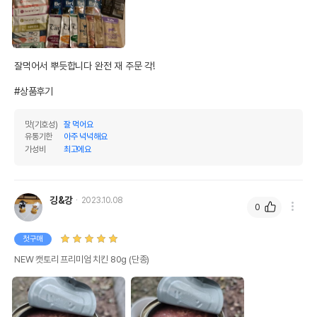
잘먹어서 뿌듯합니다 완전 재 주문 각!

#상품후기
맛(기호성)
잘 먹어요
유통기한
아주 넉넉해요
가성비
최고에요
깅&강
2023.10.08
0
첫구매
NEW 캣토리 프리미엄 치킨 80g (단종)