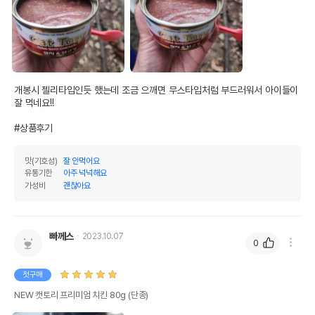
개봉시 젤리타입인듯 했는데 조금 으깨면 무스타입처럼 부드러워서 아이들이 
잘 먹네요!! 

#상품후기
맛(기호성)
잘 안먹어요
유통기한
아주 넉넉해요
가성비
괜찮아요
빠께스
2023.10.07
0
첫구매
NEW 캣토리 프리미엄 치킨 80g (단종)