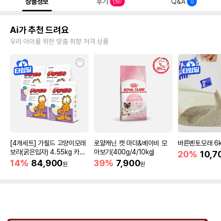
상품정보
후기
Q&A
1,197
0
Ai가 추천 드려요
우리 아이를 위한 맞춤 취향 저격 상품
[4개세트] 가필드 고양이모래
로얄캐닌 캣 마더&베이비 모
바른벤토모래 6
보라(굵은입자) 4.55kg 카사
아보기(400g/4/10kg)
20%
10,7
바모래
14%
84,900
39%
7,900
원
원