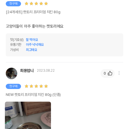
첫구매
영양정보
[24개세트] 캣토리 프리미엄 치킨 80g
제품표기함량
수분제외함량
고양이들이 아주 좋아하는 캣토리에요
조단백질
12%
12%
맛(기호성)
잘 먹어요
조지방
0.5%
0.5%
유통기한
아주 넉넉해요
가성비
최고에요
조섬유질
0.5%
0.5%
조회분
2%
2%
희동엄니
2023.08.22
칼슘
0.01%
0.01%
0
인
0.3%
0.3%
첫구매
오메가3
0%
0%
NEW 캣토리 프리미엄 치킨 80g (단종)
오메가6
0%
0%
수분
0%
탄수화물
85%