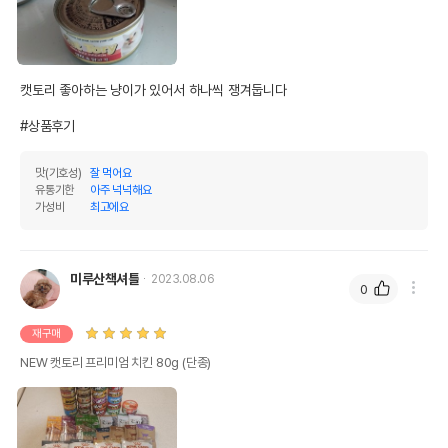
기타성분
상세 정보
캣토리 좋아하는 냥이가 있어서 하나씩 쟁겨둡니다

원료구성
참치,닭고기
#상품후기
제품 타입
캔
맛(기호성)
잘 먹어요
권장 연령
3개월 이상
유통기한
아주 넉넉해요
가성비
최고에요
* 브랜드사에서 제공한 정보로 모든 책임은 브랜드사에 있습니다.
* 해당 정보는 브랜드사 사정에 의해 일부 변경될 수 있습니다.
미루산책셔틀
2023.08.06
상품 필수 정보
0
품명 및 모델명
NEW 캣토리 프리미엄 치킨 80g
재구매
NEW 캣토리 프리미엄 치킨 80g (단종)
법에 의한 인증,허가 등을
상세페이지 참조
받았음을 확인할수 있는
경우 그에 대한 사항
제조국 또는 원산지
중국OEM