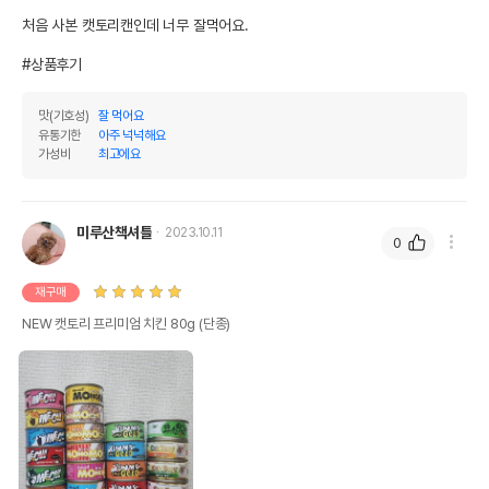
처음 사본 캣토리캔인데 너무 잘먹어요.

#상품후기
맛(기호성)
잘 먹어요
유통기한
아주 넉넉해요
가성비
최고에요
미루산책셔틀
2023.10.11
0
재구매
NEW 캣토리 프리미엄 치킨 80g (단종)