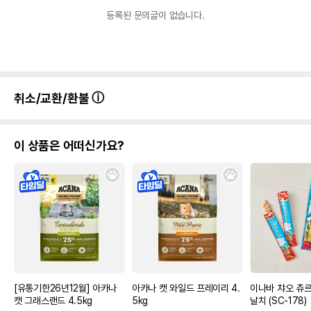
등록된 문의글이 없습니다.
취소/교환/환불
이 상품은 어떠신가요?
[유통기한26년12월] 아카나
아카나 캣 와일드 프레이리 4.
이나바 챠오 츄
캣 그래스랜드 4.5kg
5kg
날치 (SC-178)