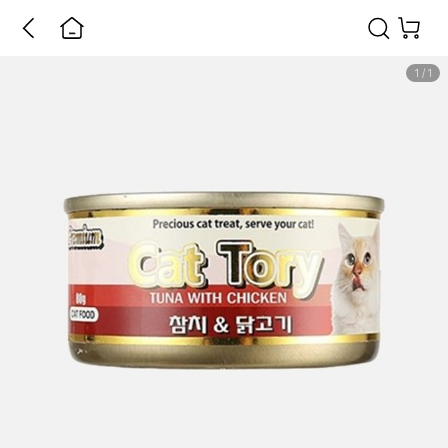
1
/
1