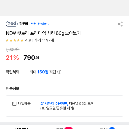
고양이
캣토리
브랜드관 이동
NEW 캣토리 프리미엄 치킨 80g 모아보기
4.9
후기 1,197개
1,000원
21%
790
원
적립혜택
최대
150점
적립
배송정보
내일배송
21시까지 주문하면,
다음날 95% 도착
(토, 일요일/공휴일 제외)