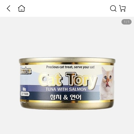
1
/
1