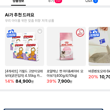
상품정보
후기
Q&A
1,127
0
Ai가 추천 드려요
우리 아이를 위한 맞춤 취향 저격 상품
[4개세트] 가필드 고양이모래
로얄캐닌 캣 마더&베이비 모
바른벤토모래 6
보라(굵은입자) 4.55kg 카사
아보기(400g/4/10kg)
20%
10,7
바모래
14%
84,900
39%
7,900
원
원