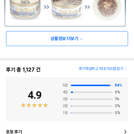
상품정보 더보기
후기 총
1,127
건
후기작성하고 최대 150점 받기
5
점
94
%
4.9
4
점
5
%
3
점
1
%
2
점
0
%
1
점
0
%
포토 후기