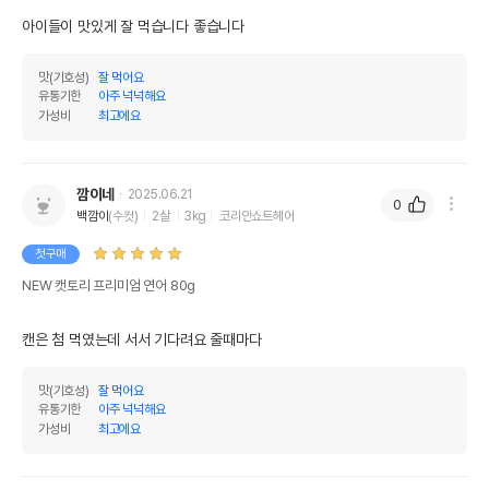
아이들이 맛있게 잘 먹습니다 좋습니다
맛(기호성)
잘 먹어요
유통기한
아주 넉넉해요
가성비
최고에요
깜이네
2025.06.21
0
백깜이
(수컷)
2살
3kg
코리안쇼트헤어
첫구매
NEW 캣토리 프리미엄 연어 80g
캔은 첨 먹였는데 서서 기다려요 줄때마다
맛(기호성)
잘 먹어요
유통기한
아주 넉넉해요
가성비
최고에요