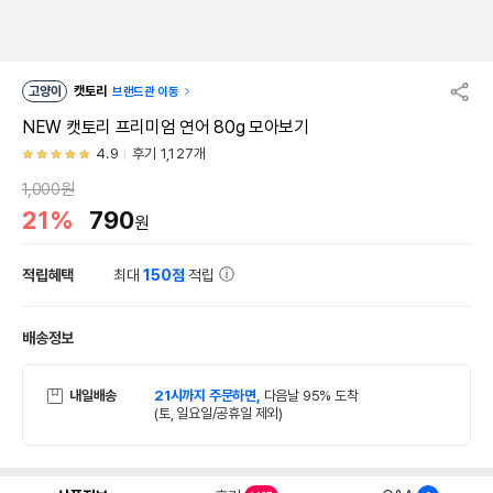
고양이
캣토리
브랜드관 이동
NEW 캣토리 프리미엄 연어 80g 모아보기
4.9
후기 1,127개
1,000원
21%
790
원
적립혜택
최대
150점
적립
배송정보
내일배송
21시까지 주문하면,
다음날 95% 도착
(토, 일요일/공휴일 제외)