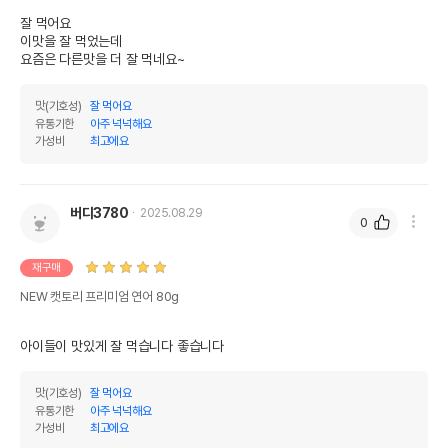
잘 먹어요

이맛을 잘 먹었는데 

요즘은 다른맛을 더 잘 먹네요~
맛(기호성)
잘 먹어요
유통기한
아주 넉넉해요
가성비
최고에요
버디3780
2025.08.29
0
재구매
NEW 캣토리 프리미엄 연어 80g
아이들이 맛있게 잘 먹습니다 좋습니다
맛(기호성)
잘 먹어요
유통기한
아주 넉넉해요
가성비
최고에요