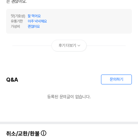
은 괜찮아요.
영양정보
제품표기함량
수분제외함량
맛(기호성)
잘 먹어요
유통기한
아주 넉넉해요
조단백질
12%
12%
가성비
괜찮아요
조지방
0.5%
0.5%
후기 더보기
조섬유질
0.5%
0.5%
조회분
2%
2%
칼슘
0.01%
0.01%
Q&A
문의하기
인
0.3%
0.3%
오메가3
0%
0%
등록된 문의글이 없습니다.
오메가6
0%
0%
수분
0%
탄수화물
85%
취소/교환/환불
기타성분