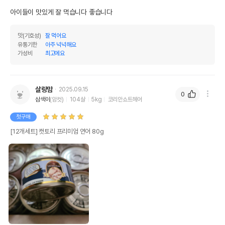
아이들이 맛있게 잘 먹습니다 좋습니다
맛(기호성)
잘 먹어요
유통기한
아주 넉넉해요
가성비
최고에요
살랑맘
2025.09.15
0
삼색이
(암컷)
104살
5kg
코리안쇼트헤어
첫구매
[12개세트] 캣토리 프리미엄 연어 80g