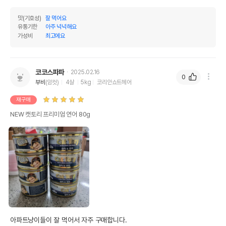
맛(기호성)
잘 먹어요
유통기한
아주 넉넉해요
가성비
최고에요
코코스파파
2025.02.16
0
부비
(암컷)
4살
5kg
코리안쇼트헤어
재구매
NEW 캣토리 프리미엄 연어 80g
아파트냥이들이 잘 먹어서 자주 구매합니다.