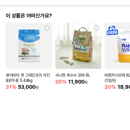
이 상품은 어떠신가요?
상세 정보
원료구성
참치,연어,정제수,구아검
제품 타입
캔
권장 연령
3개월 이상
* 브랜드사에서 제공한 정보로 모든 책임은 브랜드사에 있습니다.
* 해당 정보는 브랜드사 사정에 의해 일부 변경될 수 있습니다.
퓨어비타 캣 그레인프리 치킨
사니캣 옥수수 모래 6L
바른카사모래 6L (
상품 필수 정보
&완두콩 5.44kg
간입자)
20%
11,900
원
31%
53,000
20%
18,9
원
품명 및 모델명
NEW 캣토리 프리미엄 연어 80g
법에 의한 인증,허가 등을
상세페이지 참조
받았음을 확인할수 있는
경우 그에 대한 사항
제조국 또는 원산지
중국OEM