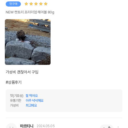
AS책임자와 전화번호
첫구매
어바웃펫//1644-9601
또는 소비자상담 관련
전화번호
NEW 캣토리 프리미엄 헤어볼 80g
유통기한이 최소 2026.12.04이거나 그
이후인 상품이 출고됩니다.
유통기한
단, 상품명에 유통기한 명시된 경우, 해당
유통기한을 따릅니다.
가성비 괜찮아서 구입

#상품후기
맛(기호성)
잘 먹어요
유통기한
아주 넉넉해요
가성비
최고에요
마르티나
2024.05.05