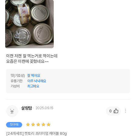
이캔 저캔 잘 먹는거로 먹이는데

요즘은 이캔에 꽂혔네요~~
맛(기호성)
잘 먹어요
유통기한
아주 넉넉해요
가성비
최고에요
살랑맘
2025.09.15
0
첫구매
[24개세트] 캣토리 프리미엄 헤어볼 80g