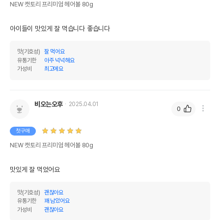
NEW 캣토리 프리미엄 헤어볼 80g
아이들이 맛있게 잘 먹습니다 좋습니다
맛(기호성)
잘 먹어요
유통기한
아주 넉넉해요
가성비
최고에요
비오는오후
2025.04.01
0
첫구매
NEW 캣토리 프리미엄 헤어볼 80g
맛있게 잘 먹었어요
맛(기호성)
괜찮아요
유통기한
꽤 남았어요
가성비
괜찮아요