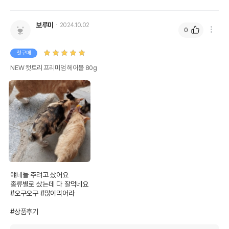
조단백질
10%
10%
보루미
2024.10.02
0
조지방
1.9%
1.9%
조섬유질
2%
2%
첫구매
NEW 캣토리 프리미엄 헤어볼 80g
조회분
1%
1%
칼슘
1%
1%
인
0.02%
0.02%
오메가3
0%
0%
오메가6
0%
0%
수분
0%
얘네들 주려고 샀어요

탄수화물
85.1%
종류별로 샀는데 다 잘먹네요

#오구오구 #많이먹어라

기타성분
#상품후기