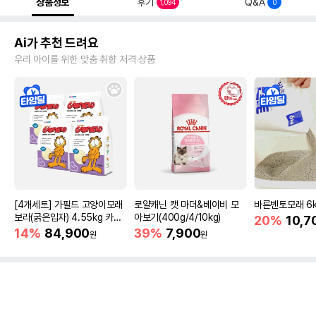
상품정보
후기
Q&A
1,094
0
Ai가 추천 드려요
우리 아이를 위한 맞춤 취향 저격 상품
[4개세트] 가필드 고양이모래
로얄캐닌 캣 마더&베이비 모
바른벤토모래 6
보라(굵은입자) 4.55kg 카사
아보기(400g/4/10kg)
20%
10,7
바모래
14%
84,900
39%
7,900
원
원