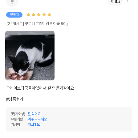
0
첫구매
[24개세트] 캣토리 프리미엄 헤어볼 80g
그레이보다국물이없어서 잘 먹은거같아요

#상품후기
맛(기호성)
잘 먹어요
유통기한
아주 넉넉해요
가성비
최고에요