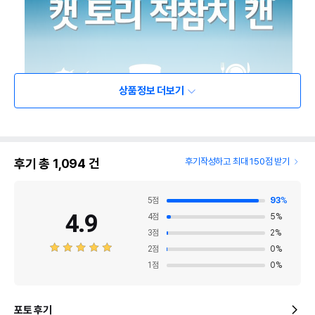
상품정보 더보기
후기 총
1,094
건
후기작성하고 최대 150점 받기
5
점
93
%
4.9
4
점
5
%
3
점
2
%
2
점
0
%
1
점
0
%
포토 후기