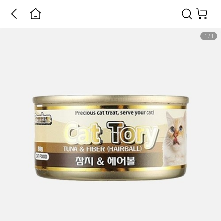
1
/
1