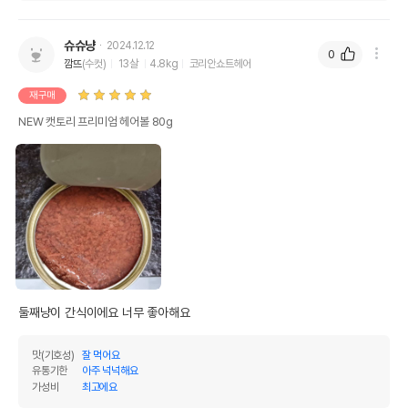
슈슈냥
2024.12.12
0
깜뜨
(수컷)
13살
4.8kg
코리안쇼트헤어
재구매
NEW 캣토리 프리미엄 헤어볼 80g
둘째냥이 간식이에요 너무 좋아해요
맛(기호성)
잘 먹어요
영양정보
유통기한
아주 넉넉해요
가성비
최고에요
제품표기함량
수분제외함량