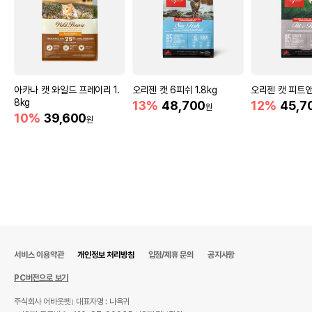
아카나 캣 와일드 프레이리 1.
오리젠 캣 6피쉬 1.8kg
오리젠 캣 피트앤트
8kg
13%
48,700
12%
45,7
원
10%
39,600
원
서비스 이용약관
개인정보 처리방침
입점/제휴 문의
공지사항
PC버전으로 보기
주식회사 어바웃펫
대표자명 : 나옥귀