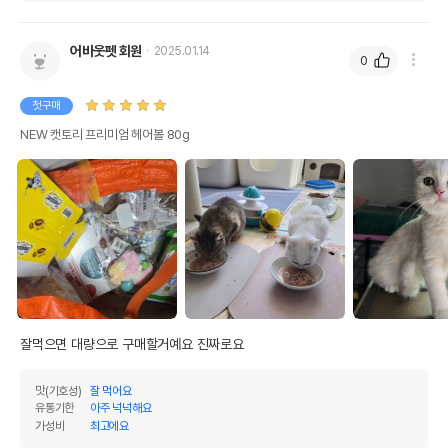
어바웃펫 회원
2025.01.14
0
첫구매
NEW 캣토리 프리미엄 헤어볼 80g
잘먹으면 대량으로 구매할거예요 진짜로요
맛(기호성)
잘 먹어요
유통기한
아주 넉넉해요
가성비
최고에요