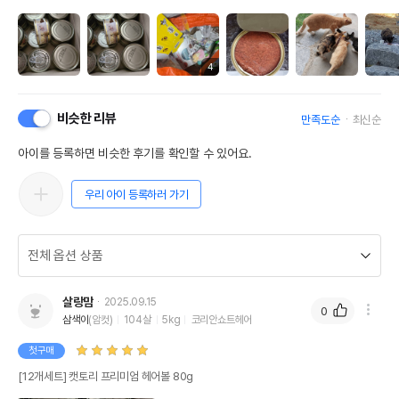
4
비슷한 리뷰
만족도순
최신순
아이를 등록하면 비슷한 후기를 확인할 수 있어요.
우리 아이 등록하러 가기
살랑맘
2025.09.15
0
삼색이
(암컷)
104살
5kg
코리안쇼트헤어
첫구매
[12개세트] 캣토리 프리미엄 헤어볼 80g