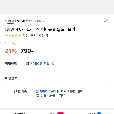
고양이
캣토리
브랜드관 이동
NEW 캣토리 프리미엄 헤어볼 80g 모아보기
4.9
후기 1,094개
1,000원
21%
790
원
적립혜택
최대
150점
적립
배송정보
내일배송
21시까지 주문하면,
다음날 95% 도착
(토, 일요일/공휴일 제외)