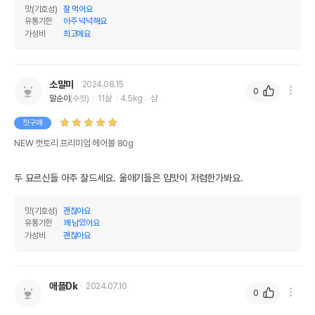
상세 정보
맛(기호성)
잘 먹어요
유통기한
아주 넉넉해요
원료구성
참치,섬유질,정제수,구아검
가성비
최고에요
제품 타입
캔
권장 연령
3개월 이상
소말미
2024.08.15
0
말순이
(수컷)
11살
4.5kg
샴
* 브랜드사에서 제공한 정보로 모든 책임은 브랜드사에 있습니다.
* 해당 정보는 브랜드사 사정에 의해 일부 변경될 수 있습니다.
첫구매
NEW 캣토리 프리미엄 헤어볼 80g
상품 필수 정보
두 묘르신들 아주 잘드세요. 울애기들은 입맛이 저렴한가봐요.
품명 및 모델명
NEW 캣토리 프리미엄 헤어볼 80g
법에 의한 인증,허가 등을
맛(기호성)
괜찮아요
상세페이지 참조
받았음을 확인할수 있는
유통기한
꽤 남았어요
경우 그에 대한 사항
가성비
괜찮아요
제조국 또는 원산지
중국OEM
제조자,수입품의 경우
Petpermint//렛츠펫
애플Dk
2024.07.10
수입자를 함께 표기
0