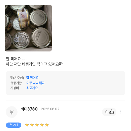
잘 먹어요~~~

이맛 저맛 바꿔가면 먹이고 있어요#^
맛(기호성)
잘 먹어요
유통기한
아주 넉넉해요
가성비
최고에요
버디3780
2025.06.07
0
첫구매