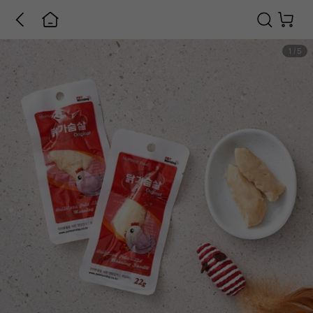
1
/
5