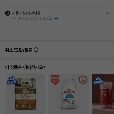
제품이 일주일째안옴
돈만이사랑햐
2022.05.30
답변완료
취소/교환/환불
이 상품은 어떠신가요?