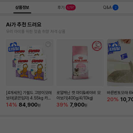
상품정보
후기
Q&A
6,797
2
Ai가 추천 드려요
우리 아이를 위한 맞춤 취향 저격 상품
[4개세트] 가필드 고양이모래
로얄캐닌 캣 마더&베이비 모
바른벤토모래 6
보라(굵은입자) 4.55kg 카사
아보기(400g/4/10kg)
20%
10,7
바모래
14%
84,900
39%
7,900
원
원