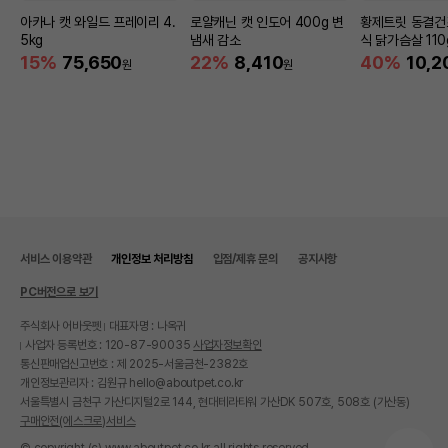
아카나 캣 와일드 프레이리 4.
로얄캐닌 캣 인도어 400g 변
황제트릿 동결건
5kg
냄새 감소
식 닭가슴살 110
15%
75,650
22%
8,410
40%
10,2
원
원
서비스 이용약관
개인정보 처리방침
입점/제휴 문의
공지사항
PC버전으로 보기
주식회사 어바웃펫
대표자명 : 나옥귀
사업자 등록번호 : 120-87-90035
사업자정보확인
통신판매업신고번호 : 제 2025-서울금천-2382호
개인정보관리자 : 김원규 hello@aboutpet.co.kr
서울특별시 금천구 가산디지털2로 144, 현대테라타워 가산DK 507호, 508호 (가산동)
구매안전(에스크로)서비스
© copyright (c) www.aboutpet.co.kr all rights reserved.