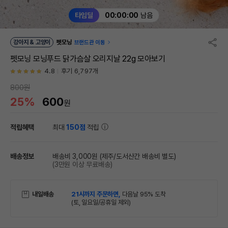
타임딜
00:00:00
남음
강아지 & 고양이
펫모닝
브랜드관 이동
펫모닝 모닝푸드 닭가슴살 오리지날 22g 모아보기
4.8
후기 6,797개
800원
25%
600
원
적립혜택
최대
150점
적립
배송정보
배송비 3,000원
(제주/도서산간 배송비 별도)
(3만원 이상 무료배송)
내일배송
21시까지 주문하면,
다음날 95% 도착
(토, 일요일/공휴일 제외)