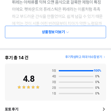
상품정보 더보기
후기 총
14
건
후기작성하고 최대 150점 받기
5
점
100
%
4.8
4
점
0
%
3
점
0
%
2
점
0
%
1
점
0
%
포토 후기