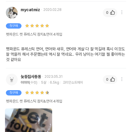
포장상태
소포장
mycatmiz
2020.02.28
소포장 단위
14g x 4개
0
제품 타입
파우치
첫구매
권장 연령
생후 3개월 이상
펫파운드 캣 퓨레스틱 참치&연어 4개입
* 브랜드사에서 제공한 정보로 모든 책임은 브랜드사에 있습니다.
* 해당 정보는 브랜드사 사정에 의해 일부 변경될 수 있습니다.
펫파운드 퓨레스틱 연어, 연어와 새우, 연어와 게살 다 잘 먹길래 혹시 이것도 
잘 먹을까 해서 주문했는데 역시 잘 먹네요.. 우리 냥이는 여기껄 젤 좋아하는
것 같아요
상품 필수 정보
품명 및 모델명
펫파운드 캣 퓨레스틱 참치&연어 4개입
늦둥집사동동
2023.05.31
0
이미미
(수컷)
5살
6.5kg
코리안쇼트헤어
법에 의한 인증,허가 등을
상세페이지 참조
받았음을 확인할수 있는
첫구매
경우 그에 대한 사항
펫파운드 캣 퓨레스틱 참치&연어 4개입
제조국 또는 원산지
대한민국
제조자,수입품의 경우
(주)미소
수입자를 함께 표기
AS책임자와 전화번호