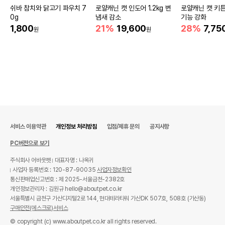
쉬바 참치와 닭고기 파우치 7
로얄캐닌 캣 인도어 1.2kg 변
로얄캐닌 캣 키튼
0g
냄새 감소
기능 강화
1,800
21%
19,600
28%
7,75
원
원
서비스 이용약관
개인정보 처리방침
입점/제휴 문의
공지사항
PC버전으로 보기
주식회사 어바웃펫
대표자명 : 나옥귀
사업자 등록번호 : 120-87-90035
사업자정보확인
통신판매업신고번호 : 제 2025-서울금천-2382호
개인정보관리자 : 김원규 hello@aboutpet.co.kr
서울특별시 금천구 가산디지털2로 144, 현대테라타워 가산DK 507호, 508호 (가산동)
구매안전(에스크로)서비스
© copyright (c) www.aboutpet.co.kr all rights reserved.