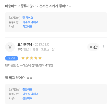
배송빠르고 종류가많아 이것저것 시키기 좋아요 ~
맛(기호성)
잘 먹어요
유통기한
아주 넉넉해요
가성비
최고에요
요다후추냥
2023.02.10
0
후추
(암컷)
13살
3.2kg
샴
첫구매
펫파운드 캣 퓨레스틱 참치&연어 4개입
잘 먹고 있어요~ㅎㅎ
맛(기호성)
괜찮아요
유통기한
아주 넉넉해요
가성비
괜찮아요