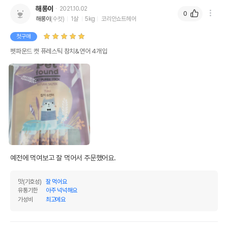
해롱이
2021.10.02
0
해롱이
(수컷)
1살
5kg
코리안쇼트헤어
첫구매
펫파운드 캣 퓨레스틱 참치&연어 4개입
영양정보
예전에 먹여보고 잘 먹어서 주문했어요.
제품표기함량
수분제외함량
맛(기호성)
잘 먹어요
유통기한
아주 넉넉해요
조단백질
8%
53.33%
가성비
최고에요
조지방
3%
20%