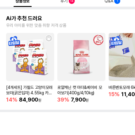
상품정보
후기
Q&A
14
1
Ai가 추천 드려요
우리 아이를 위한 맞춤 취향 저격 상품
[4개세트] 가필드 고양이모래
로얄캐닌 캣 마더&베이비 모
바른벤토모래 6
보라(굵은입자) 4.55kg 카사
아보기(400g/4/10kg)
15%
11,4
바모래
14%
84,900
39%
7,900
원
원