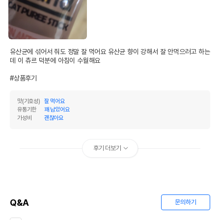
어바웃펫//1644-9601
또는 소비자상담 관련
전화번호
유통기한이 최소 2026.12.03이거나 그
이후인 상품이 출고됩니다.
유통기한
유산균에 섞어서 줘도 정말 잘 먹어요 유산균 향이 강해서 잘 안먹으러고 하는
단, 상품명에 유통기한 명시된 경우, 해당
데 이 츄르 덕분에 아침이 수월해요

유통기한을 따릅니다.
#상품후기
맛(기호성)
잘 먹어요
유통기한
꽤 남았어요
가성비
괜찮아요
후기 더보기
Q&A
문의하기