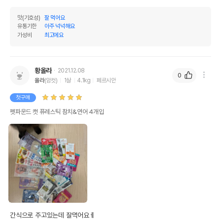
맛(기호성)
잘 먹어요
유통기한
아주 넉넉해요
가성비
최고에요
황올라
2021.12.08
0
올라
(암컷)
1살
4.1kg
페르시안
첫구매
펫파운드 캣 퓨레스틱 참치&연어 4개입
간식으로 주고있는데 잘먹어요ㅔ
