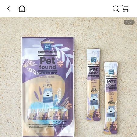
1
/
4