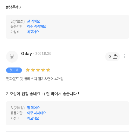
#상품후기
맛(기호성)
잘 먹어요
유통기한
아주 넉넉해요
가성비
최고에요
Gday
2021.11.05
0
첫구매
펫파운드 캣 퓨레스틱 참치&연어 4개입
기호성이 엄청 좋네요 : ) 잘 먹어서 좋습니다 !
맛(기호성)
잘 먹어요
유통기한
아주 넉넉해요
가성비
최고에요