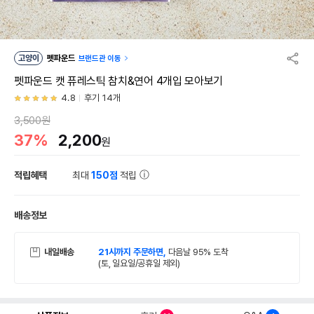
고양이
펫파운드
브랜드관 이동
펫파운드 캣 퓨레스틱 참치&연어 4개입 모아보기
4.8
후기 14개
3,500원
37%
2,200
원
적립혜택
최대
150점
적립
배송정보
내일배송
21시까지 주문하면,
다음날 95% 도착
(토, 일요일/공휴일 제외)