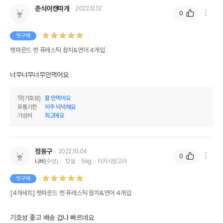
춘식이캔따개
2022.12.12
0
첫구매
펫파운드 캣 퓨레스틱 참치&연어 4개입
너무너무너무안먹어요
맛(기호성)
잘 안먹어요
유통기한
아주 넉넉해요
가성비
최고에요
정동구
2022.10.04
0
나비
(수컷)
12살
5kg
터키시앙고라
첫구매
[4개세트] 펫파운드 캣 퓨레스틱 참치&연어 4개입
기호성 좋고 배송 겁나 빠르네요