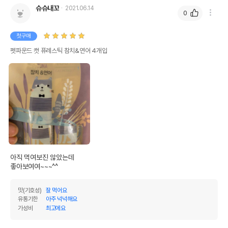
조섬유질
0.1%
0.67%
슈슈내꼬
2021.06.14
0
조회분
2%
13.33%
첫구매
칼슘
0.15%
1%
펫파운드 캣 퓨레스틱 참치&연어 4개입
인
1.2%
8%
오메가3
0%
0%
오메가6
0%
0%
수분
85%
탄수화물
12.67%
기타성분
아직 먹여보진 않았는데

좋아보여여~~~^^
상세 정보
맛(기호성)
잘 먹어요
유통기한
아주 넉넉해요
참치,연어,비타민합제(비타민D,비타민C),미네랄
원료구성
가성비
최고에요
합제(철,구리),타우린,한천