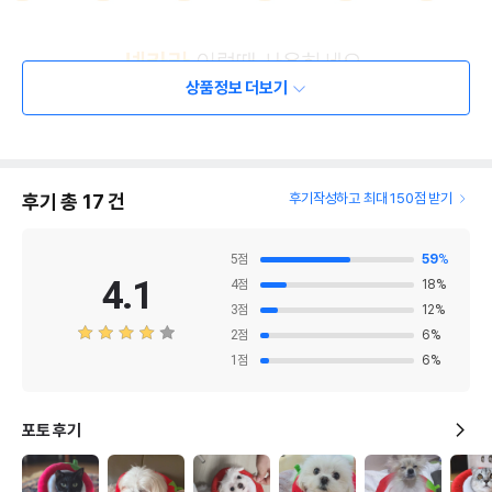
상품정보 더보기
후기 총
17
건
후기작성하고 최대 150점 받기
5
점
59
%
4.1
4
점
18
%
3
점
12
%
2
점
6
%
1
점
6
%
포토 후기