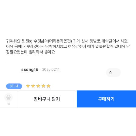
귀여워요 5.5kg 수컷남아(머리통작은편) 귀에 상처 뒷발로 계속긁어서 해줬
어요 목에 시보리잇어서 딱딱하지않고 여유감잇어 얘가 덜불편할거 같네요 당
장필요햇는데 빨리와서 좋아요
ssong19
2025.02.14
0
첫구매
페로가토 과일 넥카라 딸기 S
장바구니 담기
구매하기
찜
상품선택
처방사료 주문 시 확인해주세요!
쿠폰보기
적립혜택
취소/ 교환/ 환불
유통기한 임박 상품
최저가 도전 상품
AI검색
AI검색