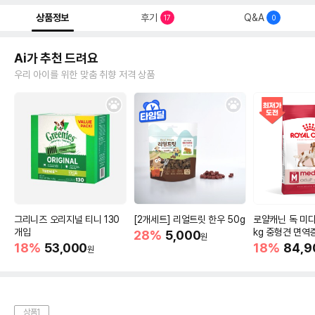
상품정보
후기
Q&A
17
0
Ai가 추천 드려요
우리 아이를 위한 맞춤 취향 저격 상품
그리니즈 오리지널 티니 130
[2개세트] 리얼트릿 한우 50g
로얄캐닌 독 미디
개입
kg 중형견 면역
28%
5,000
원
18%
53,000
18%
84,9
원
상품1