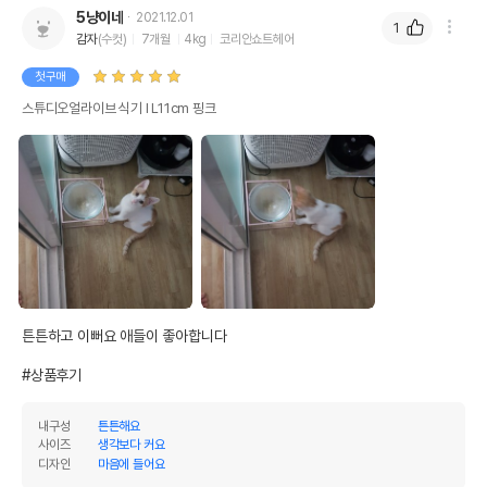
5냥이네
2021.12.01
1
감자
(수컷)
7개월
4kg
코리안쇼트헤어
첫구매
스튜디오얼라이브 식기 Ⅰ L11cm 핑크
튼튼하고 이뻐요 애들이 좋아합니다

#상품후기
내구성
튼튼해요
사이즈
생각보다 커요
디자인
마음에 들어요