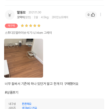
알둥꼬
2021.11.30
0
꼬막이
(암컷)
2살
4.5kg
코리안쇼트헤어
재구매
스튜디오얼라이브 식기 Ⅰ L14cm 그레이
너무 잘써서 기존에 하나 있던거 말고 한개 더 구매했어요

#상품후기
내구성
튼튼해요
사이즈
생각보다 커요