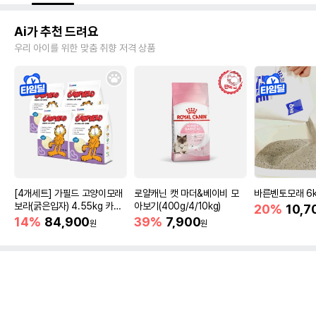
Ai가 추천 드려요
우리 아이를 위한 맞춤 취향 저격 상품
[4개세트] 가필드 고양이모래
로얄캐닌 캣 마더&베이비 모
바른벤토모래 6
보라(굵은입자) 4.55kg 카사
아보기(400g/4/10kg)
20%
10,7
바모래
14%
84,900
39%
7,900
원
원