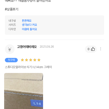
예뻐요~~ 애들음수량이 늘어났어요

#상품후기
내구성
튼튼해요
사이즈
생각보다 커요
디자인
마음에 들어요
고등어태비레오
2021.09.26
0
첫구매
스튜디오얼라이브 식기 Ⅰ L14cm 그레이