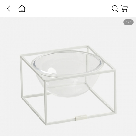
1
/
1