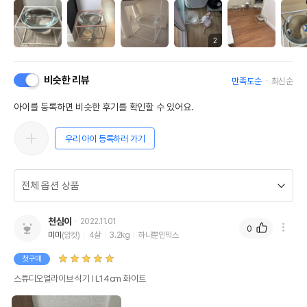
2
비슷한 리뷰
만족도순
최신순
아이를 등록하면 비슷한 후기를 확인할 수 있어요.
우리 아이 등록하러 가기
천심이
2022.11.01
0
미미
(암컷)
4살
3.2kg
하나뿐인믹스
첫구매
스튜디오얼라이브 식기 Ⅰ L14cm 화이트