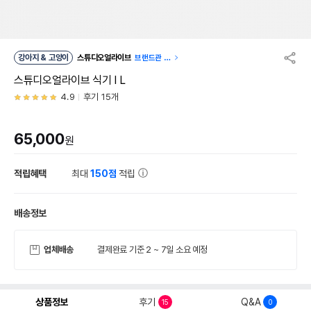
강아지 & 고양이
스튜디오얼라이브
브랜드관 이
동
스튜디오얼라이브 식기 Ⅰ L
4.9
후기 15개
65,000
원
적립혜택
최대
150점
적립
배송정보
업체배송
결제완료 기준 2 ~ 7일 소요 예정
상품정보
후기
Q&A
15
0