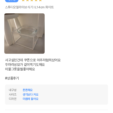
스튜디오얼라이브 식기 Ⅰ L14cm 화이트
사고싶던건데 쿠폰으로 아주저렴히샀어요

두마리성묘가 같이먹기도해요

이물그릇을젤좋아해요

#상품후기
내구성
튼튼해요
사이즈
생각보다 커요
디자인
마음에 들어요