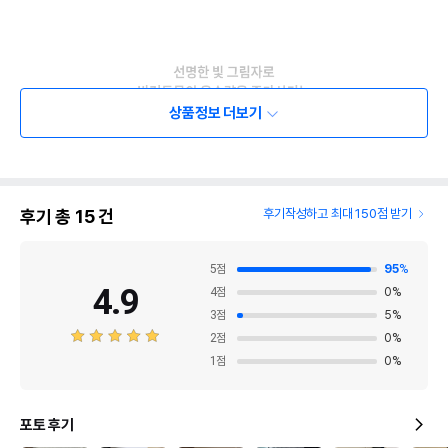
상품정보 더보기
후기 총
15
건
후기작성하고 최대 150점 받기
5
점
95
%
4.9
4
점
0
%
3
점
5
%
2
점
0
%
1
점
0
%
포토 후기