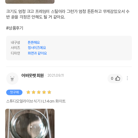
크기도 엄청 크고 프레임이 스틸이라 그런가 엄청 튼튼하고 무게감있오서 수
반 쏟을 걱정은 안해도 될 거 같아요.

#상품후기
내구성
튼튼해요
사이즈
정사이즈예요
디자인
화면과 같아요
어바웃펫 회원
2021.09.11
0
첫구매
스튜디오얼라이브 식기 Ⅰ L14cm 화이트