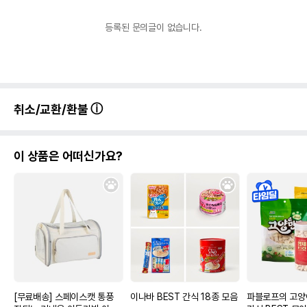
등록된 문의글이 없습니다.
취소/교환/환불
이 상품은 어떠신가요?
[무료배송] 스페이스캣 통풍
이나바 BEST 간식 18종 모음
파블로프의 고양