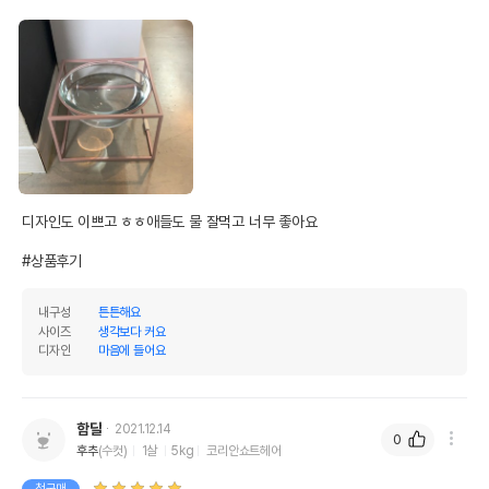
디자인도 이쁘고 ㅎㅎ애들도 물 잘먹고 너무 좋아요

#상품후기
내구성
튼튼해요
사이즈
생각보다 커요
디자인
마음에 들어요
함달
2021.12.14
0
후추
(수컷)
1살
5kg
코리안쇼트헤어
첫구매