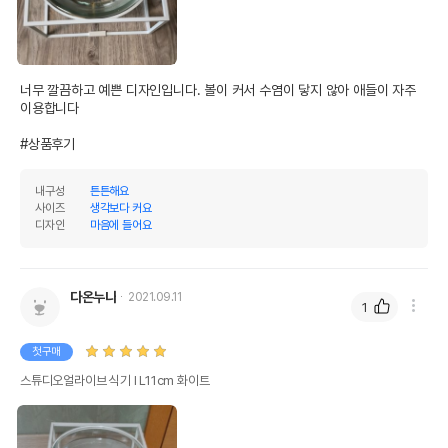
너무 깔끔하고 예쁜 디자인입니다. 볼이 커서 수염이 닿지 않아 애들이 자주 
이용합니다

#상품후기
내구성
튼튼해요
사이즈
생각보다 커요
디자인
마음에 들어요
다온누나
2021.09.11
1
첫구매
스튜디오얼라이브 식기 Ⅰ L11cm 화이트