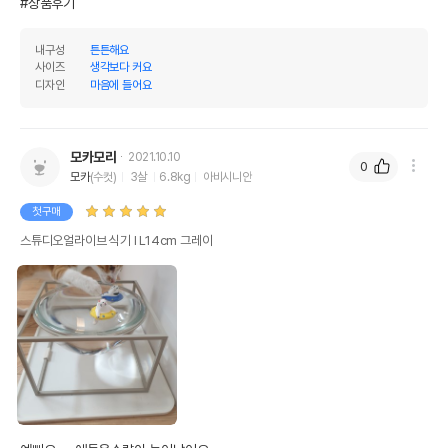
#상품후기
내구성
튼튼해요
사이즈
생각보다 커요
디자인
마음에 들어요
모카모리
2021.10.10
0
모카
(수컷)
3살
6.8kg
아비시니안
첫구매
스튜디오얼라이브 식기 Ⅰ L14cm 그레이