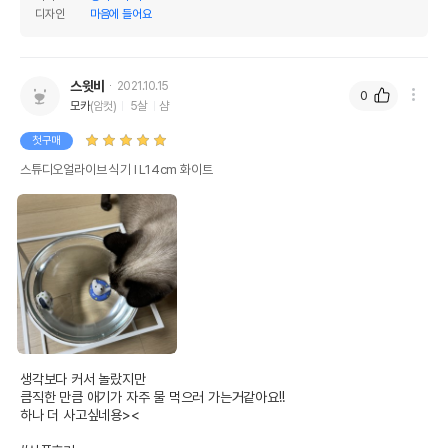
디자인
마음에 들어요
스윗비
2021.10.15
0
모카
(암컷)
5살
샴
첫구매
스튜디오얼라이브 식기 Ⅰ L14cm 화이트
생각보다 커서 놀랐지만

큼직한 만큼 애기가 자주 물 먹으러 가는거같아요!!

하나 더 사고싶네용><
