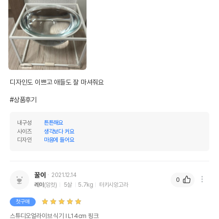
디자인도 이쁘고 애들도 잘 마셔줘요

#상품후기
내구성
튼튼해요
사이즈
생각보다 커요
디자인
마음에 들어요
꿀이
2021.12.14
0
레이
(암컷)
5살
5.7kg
터키시앙고라
첫구매
스튜디오얼라이브 식기 Ⅰ L14cm 핑크