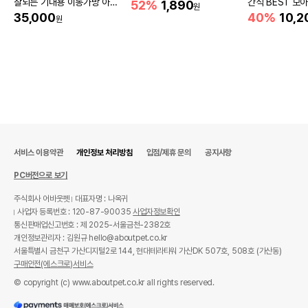
잘되는 기내용 이동가방 아이
간식 BEST 모
52%
1,890
원
보리
35,000
40%
10,2
원
서비스 이용약관
개인정보 처리방침
입점/제휴 문의
공지사항
PC버전으로 보기
주식회사 어바웃펫
대표자명 : 나옥귀
사업자 등록번호 : 120-87-90035
사업자정보확인
통신판매업신고번호 : 제 2025-서울금천-2382호
개인정보관리자 : 김원규 hello@aboutpet.co.kr
서울특별시 금천구 가산디지털2로 144, 현대테라타워 가산DK 507호, 508호 (가산동)
구매안전(에스크로)서비스
© copyright (c) www.aboutpet.co.kr all rights reserved.