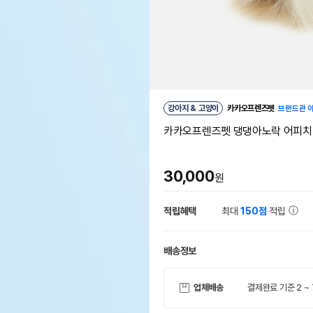
강아지 & 고양이
카카오프렌즈펫
브랜드관 
카카오프렌즈펫 댕댕아노락 어피치
30,000
원
적립혜택
최대
150점
적립
배송정보
업체배송
결제완료 기준 2 ~