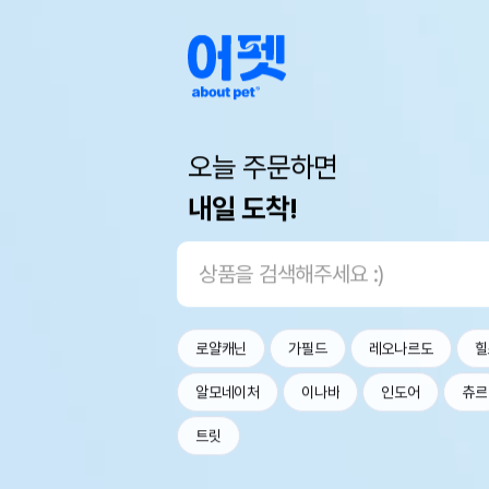
오늘 주문하면
내일 도착!
로얄캐닌
가필드
레오나르도
힐
알모네이처
이나바
인도어
츄르
트릿