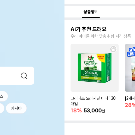
상품정보
Ai가 추천 드려요
우리 아이를 위한 맞춤 취향 저격 상품
스
그리니즈 오리지널 티니 130
[2개
개입
28
카사바
18%
53,000
원