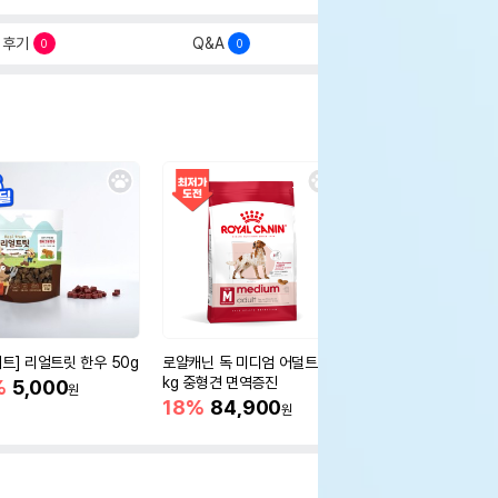
후기
Q&A
0
0
세트] 리얼트릿 한우 50g
로얄캐닌 독 미디엄 어덜트 10
오리젠 독 스몰브리드 4
kg 중형견 면역증진
%
5,000
15%
75,400
원
원
18%
84,900
원