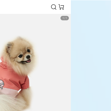
1
/
1