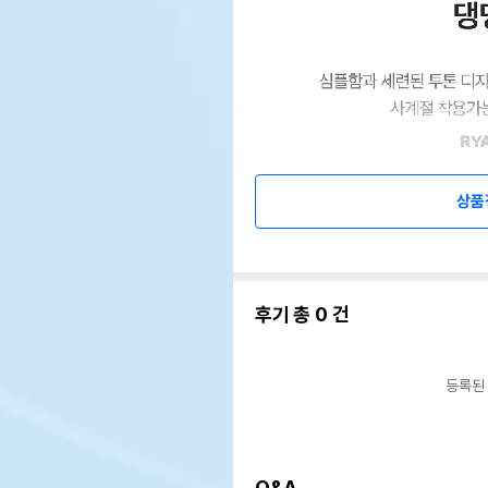
상품
후기 총
0
건
등록된
Q&A