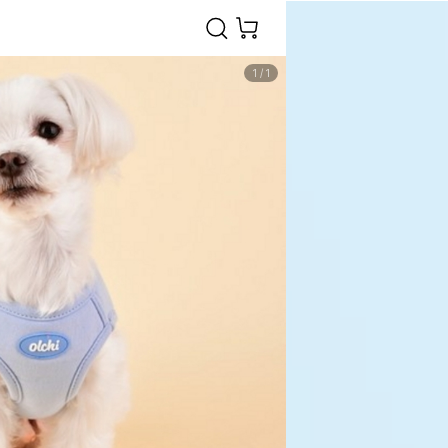
1
/
1