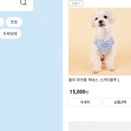
상품3
트릿
두부모래
올치 마카롱 하네스 스카이블루 L
15,000
원
자세히
상품선택