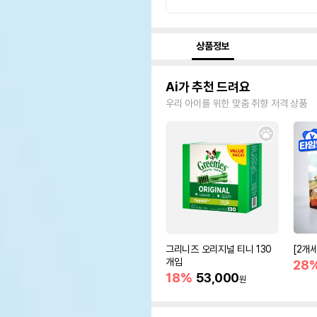
상품정보
Ai가 추천 드려요
우리 아이를 위한 맞춤 취향 저격 상품
그리니즈 오리지널 티니 130
[2개
개입
28
18%
53,000
원