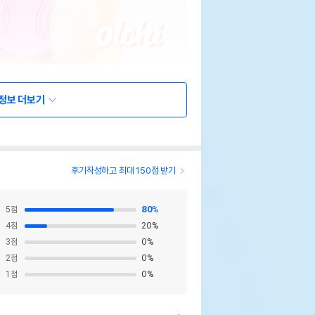
정보 더보기
후기작성하고 최대 150점 받기
5
점
80
%
4
점
20
%
3
점
0
%
2
점
0
%
1
점
0
%