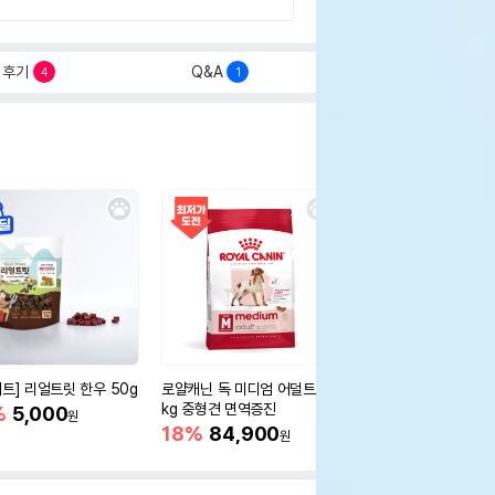
후기
Q&A
4
1
세트] 리얼트릿 한우 50g
로얄캐닌 독 미디엄 어덜트 10
오리젠 독 스몰브리드 4
kg 중형견 면역증진
%
5,000
15%
75,400
원
원
18%
84,900
원