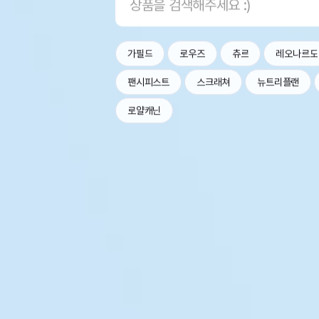
가필드
로우즈
츄르
레오나르도
팬시피스트
스크래쳐
뉴트리플랜
로얄캐닌