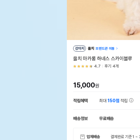
강아지
올치
브랜드관 이동
올치 마카롱 하네스 스카이블루
4.7
후기 4개
15,000
원
적립혜택
최대
150점
적립
배송정보
무료배송
업체배송
결제완료 기준 1 ~