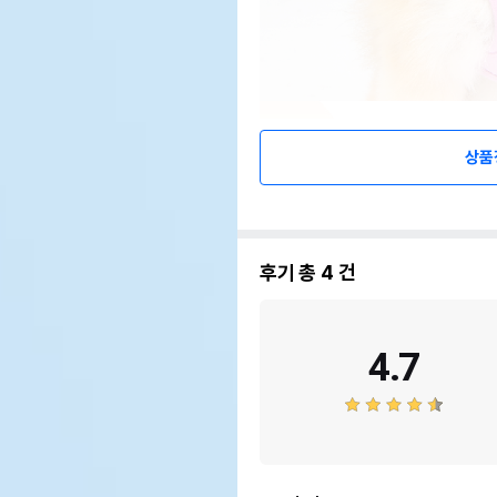
상품
후기 총
4
건
4.7