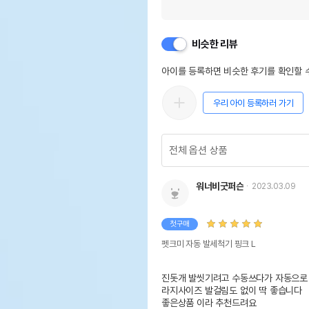
비슷한 리뷰
아이를 등록하면 비슷한 후기를 확인할 수
우리 아이 등록하러 가기
워너비굿퍼슨
2023.03.09
첫구매
펫크미 자동 발세척기 핑크 L
진돗개 발씻기려고 수동쓰다가 자동으로 
라지사이즈 발걸림도 없이 딱 좋습니다

좋은상품 이라 추천드려요