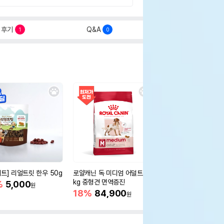
후기
Q&A
1
0
세트] 리얼트릿 한우 50g
로얄캐닌 독 미디엄 어덜트 10
오리젠 독 스몰브리드 4
kg 중형견 면역증진
%
5,000
15%
75,400
원
원
18%
84,900
원