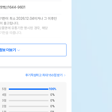
웃펫//1644-9601
기한이 최소 2026.12.04이거나 그 이후인
이 출고됩니다.
 상품명에 유통기한 명시된 경우, 해당
기한을 따릅니다.
정보 더보기
후기작성하고 최대 150점 받기
5
점
100
%
4
점
0
%
3
점
0
%
2
점
0
%