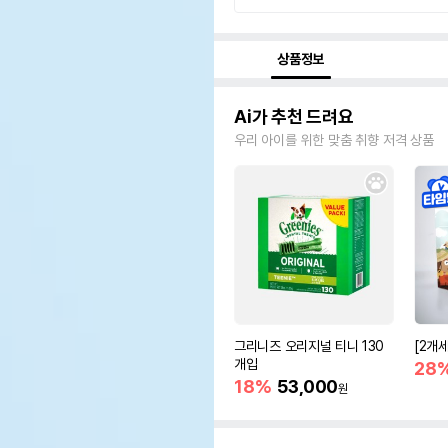
상품정보
Ai가 추천 드려요
우리 아이를 위한 맞춤 취향 저격 상품
그리니즈 오리지널 티니 130
[2개
개입
28
18%
53,000
원