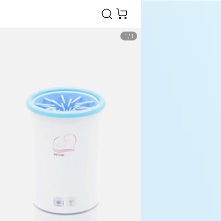
1
/
1