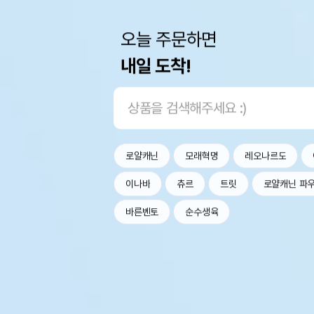
오늘 주문하면
내일 도착!
로얄캐닌
모래혁명
레오나르도
이나바
츄르
트릿
로얄캐닌 파
바른벤토
순수생육