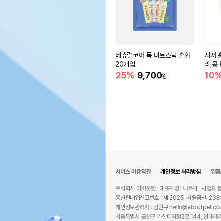
네츄럴코어 독 미트스틱 혼합
시저 
20개입
리,콩 
25%
9,700
10
원
서비스 이용약관
개인정보 처리방침
입점
주식회사 어바웃펫
대표자명 : 나옥귀
사업자 등
통신판매업신고번호 : 제 2025-서울금천-238
개인정보관리자 : 김원규 hello@aboutpet.co.
서울특별시 금천구 가산디지털2로 144, 현대테라