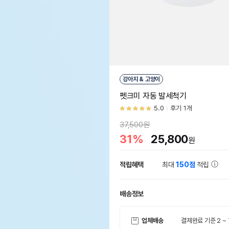
강아지 & 고양이
펫크미 자동 발세척기
5.0
후기 1개
37,500원
31%
25,800
원
적립혜택
최대
150점
적립
배송정보
업체배송
결제완료 기준 2 ~