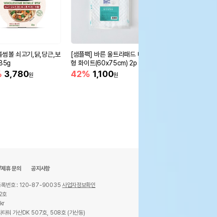
홀썸볼 쇠고기,닭,당근,보
[샘플팩] 바른 울트라패드 대
[샘플팩] 바른 울트라패
85g
형 화이트(60x75cm) 2p
형 차콜(60x75cm) 2
%
3,780
42%
1,100
42%
1,100
원
원
원
/제휴 문의
공지사항
록번호 : 120-87-90035
사업자정보확인
2호
kr
타워 가산DK 507호, 508호 (가산동)