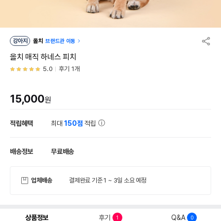
강아지
올치
브랜드관 이동
올치 매직 하네스 피치
5.0
후기 1개
15,000
원
적립혜택
최대
150점
적립
배송정보
무료배송
업체배송
결제완료 기준 1 ~ 3일 소요 예정
상품정보
후기
Q&A
1
0