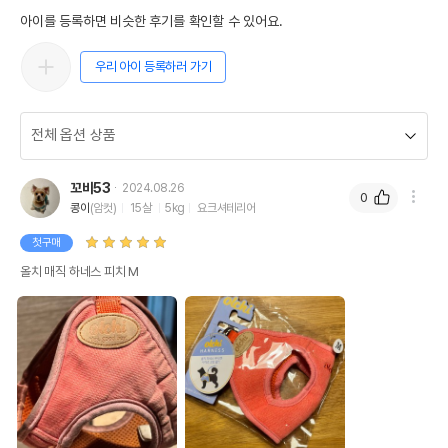
아이를 등록하면 비슷한 후기를 확인할 수 있어요.
우리 아이 등록하러 가기
꼬비53
2024.08.26
0
콩이
(암컷)
15살
5kg
요크셔테리어
첫구매
올치 매직 하네스 피치 M