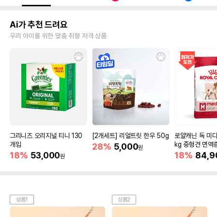
Ai가 추천 드려요
우리 아이를 위한 맞춤 취향 저격 상품
그리니즈 오리지널 티니 130
[2개세트] 리얼트릿 한우 50g
로얄캐닌 독 미디
개입
kg 중형견 면역
28%
5,000
원
18%
53,000
18%
84,9
원
상품1
상품2