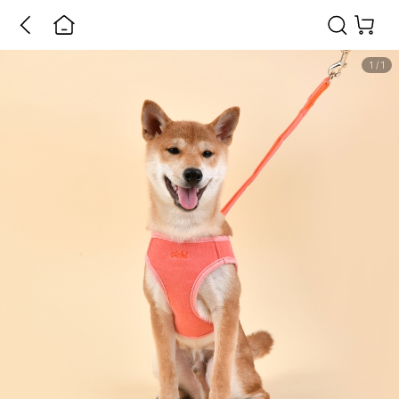
1
/
1