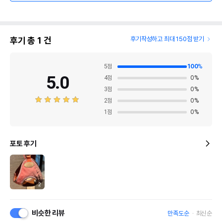
후기 총
1
건
후기작성하고 최대 150점 받기
5
점
100
%
5.0
4
점
0
%
3
점
0
%
2
점
0
%
1
점
0
%
포토 후기
2
비슷한 리뷰
만족도순
최신순