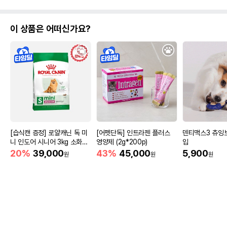
이 상품은 어떠신가요?
[습식캔 증정] 로얄캐닌 독 미
[어펫단독] 인트라젠 플러스
덴티맥스3 츄잉
니 인도어 시니어 3kg 소화도
영양제 (2g*200p)
입
움
20%
39,000
43%
45,000
5,900
원
원
원