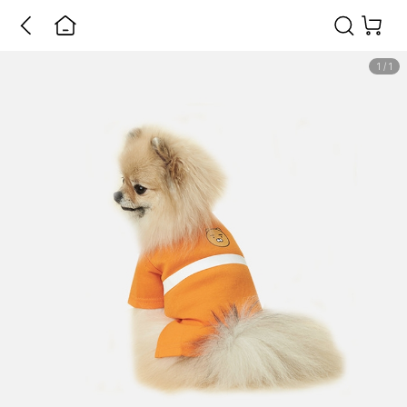
1
/
1