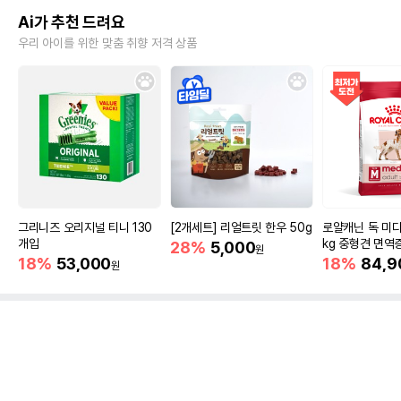
Ai가 추천 드려요
우리 아이를 위한 맞춤 취향 저격 상품
그리니즈 오리지널 티니 130
[2개세트] 리얼트릿 한우 50g
로얄캐닌 독 미디
개입
kg 중형견 면역
28%
5,000
원
18%
53,000
18%
84,9
원