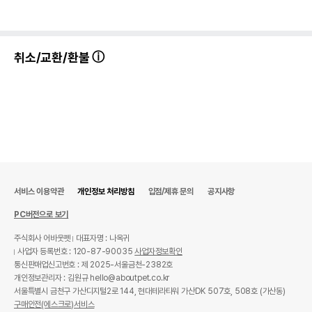
취소/교환/환불
서비스 이용약관
개인정보 처리방침
입점/제휴 문의
공지사항
PC버전으로 보기
주식회사 어바웃펫
대표자명 : 나옥귀
사업자 등록번호 : 120-87-90035
사업자정보확인
통신판매업신고번호 : 제 2025-서울금천-2382호
개인정보관리자 : 김원규 hello@aboutpet.co.kr
서울특별시 금천구 가산디지털2로 144, 현대테라타워 가산DK 507호, 508호 (가산동)
구매안전(에스크로)서비스