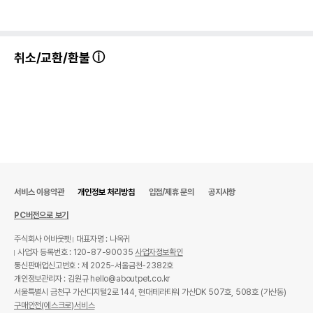
취소/교환/환불
서비스 이용약관
개인정보 처리방침
입점/제휴 문의
공지사항
PC버전으로 보기
주식회사 어바웃펫
대표자명 : 나옥귀
사업자 등록번호 : 120-87-90035
사업자정보확인
통신판매업신고번호 : 제 2025-서울금천-2382호
개인정보관리자 : 김원규 hello@aboutpet.co.kr
서울특별시 금천구 가산디지털2로 144, 현대테라타워 가산DK 507호, 508호 (가산동)
구매안전(에스크로)서비스