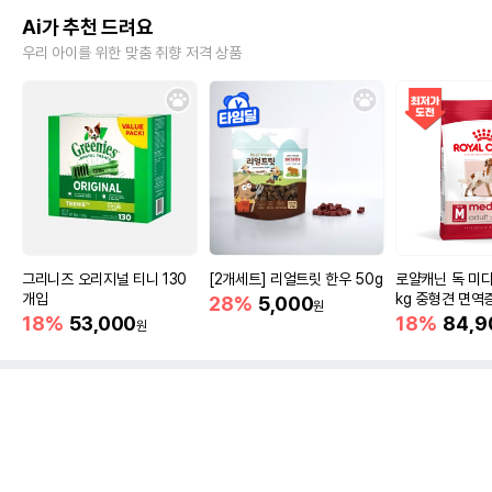
Ai가 추천 드려요
우리 아이를 위한 맞춤 취향 저격 상품
그리니즈 오리지널 티니 130
[2개세트] 리얼트릿 한우 50g
로얄캐닌 독 미디
개입
kg 중형견 면역
28%
5,000
원
18%
53,000
18%
84,9
원