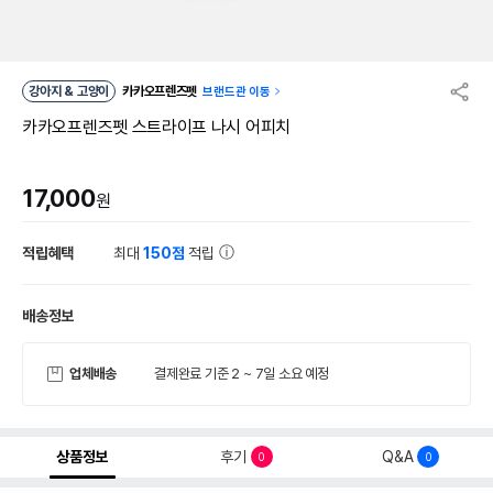
강아지 & 고양이
카카오프렌즈펫
브랜드관 이동
카카오프렌즈펫 스트라이프 나시 어피치
17,000
원
적립혜택
최대
150점
적립
배송정보
업체배송
결제완료 기준 2 ~ 7일 소요 예정
상품정보
후기
Q&A
0
0