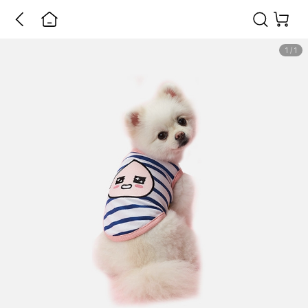
1
/
1