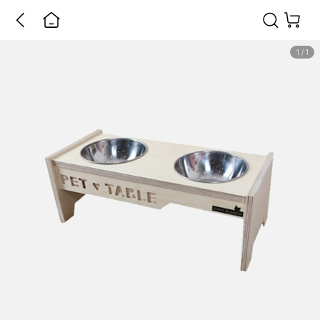
1
/
1