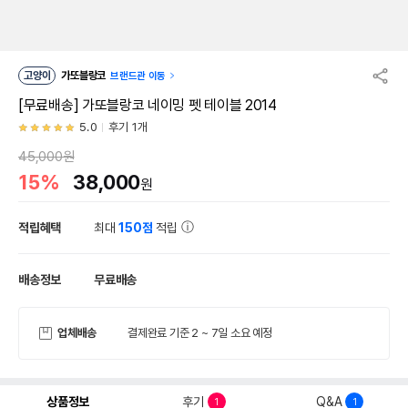
고양이
가또블랑코
브랜드관 이동
[무료배송] 가또블랑코 네이밍 펫 테이블 2014
5.0
후기 1개
45,000원
15%
38,000
원
적립혜택
최대
150점
적립
배송정보
무료배송
업체배송
결제완료 기준 2 ~ 7일 소요 예정
상품정보
후기
Q&A
1
1