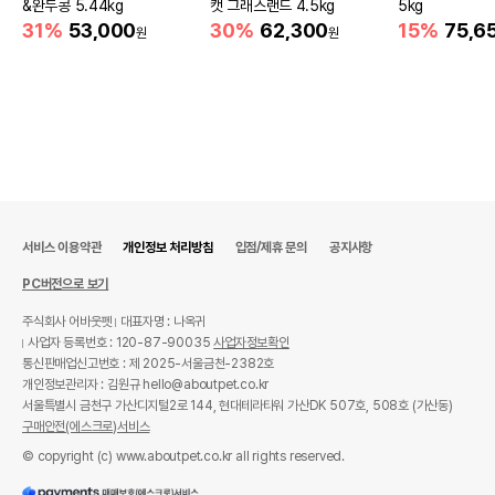
&완두콩 5.44kg
캣 그래스랜드 4.5kg
5kg
31%
53,000
30%
62,300
15%
75,6
원
원
서비스 이용약관
개인정보 처리방침
입점/제휴 문의
공지사항
PC버전으로 보기
주식회사 어바웃펫
대표자명 : 나옥귀
사업자 등록번호 : 120-87-90035
사업자정보확인
통신판매업신고번호 : 제 2025-서울금천-2382호
개인정보관리자 : 김원규 hello@aboutpet.co.kr
서울특별시 금천구 가산디지털2로 144, 현대테라타워 가산DK 507호, 508호 (가산동)
구매안전(에스크로)서비스
© copyright (c) www.aboutpet.co.kr all rights reserved.