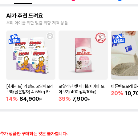
Ai가 추천 드려요
우리 아이를 위한 맞춤 취향 저격 상품
[4개세트] 가필드 고양이모래
로얄캐닌 캣 마더&베이비 모
바른벤토모래 6
보라(굵은입자) 4.55kg 카사
아보기(400g/4/10kg)
20%
10,7
바모래
14%
84,900
39%
7,900
원
원
추가 상품만 구매하는 것은 불가합니다
.