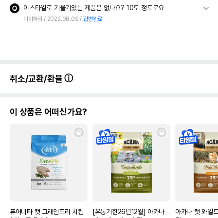
이스타일로 기울기있는 제품은 없나요? 10도 정도로요
마이하리
2022.08.09
답변완료
취소/교환/환불
이 상품은 어떠신가요?
퓨어비타 캣 그레인프리 치킨
[유통기한26년12월] 아카나
아카나 캣 와일드