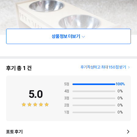
상품정보 더보기
후기 총
1
건
후기작성하고 최대 150점 받기
5
점
100
%
5.0
4
점
0
%
3
점
0
%
2
점
0
%
1
점
0
%
포토 후기