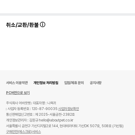
취소/교환/환불
서비스 이용약관
개인정보 처리방침
입점/제휴 문의
공지사항
PC버전으로 보기
주식회사 어바웃펫
대표자명 : 나옥귀
사업자 등록번호 : 120-87-90035
사업자정보확인
통신판매업신고번호 : 제 2025-서울금천-2382호
개인정보관리자 : 김원규 hello@aboutpet.co.kr
서울특별시 금천구 가산디지털2로 144, 현대테라타워 가산DK 507호, 508호 (가산동)
구매안전(에스크로)서비스