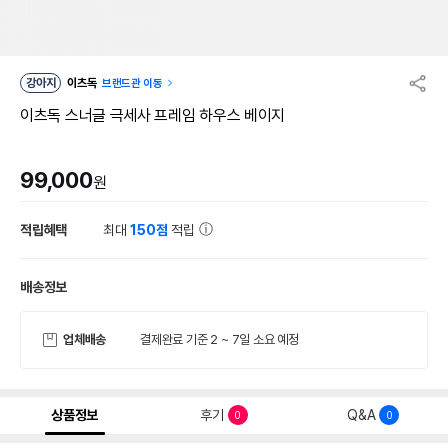
강아지
이츠독
브랜드관 이동
이츠독 스너글 극세사 프레임 하우스 베이지
99,000
원
적립혜택
최대
150점
적립
배송정보
업체배송
결제완료 기준 2 ~ 7일 소요 예정
상품정보
후기
Q&A
0
0