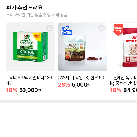
Ai가 추천 드려요
우리 아이를 위한 맞춤 취향 저격 상품
그리니즈 오리지널 티니 130
[2개세트] 리얼트릿 한우 50g
로얄캐닌 독 미디
개입
kg 중형견 면역
28%
5,000
원
18%
53,000
18%
84,9
원