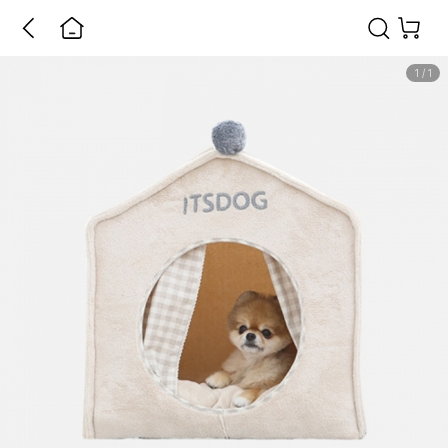
1
/
1