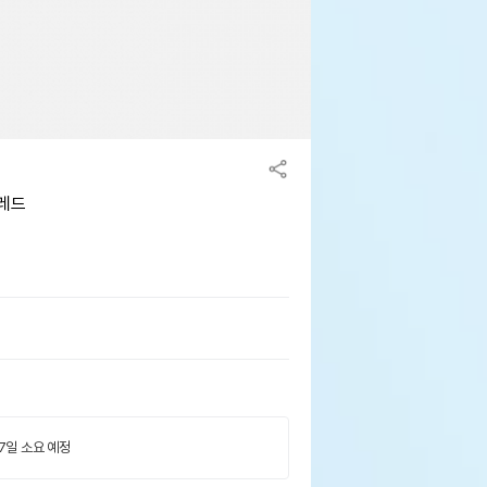
안레드
 7일 소요 예정