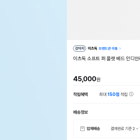
강아지
이츠독
브랜드관 이동
이츠독 소프트 퍼 플랫 베드 인디
45,000
원
적립혜택
최대
150점
적립
배송정보
업체배송
결제완료 기준 2 ~