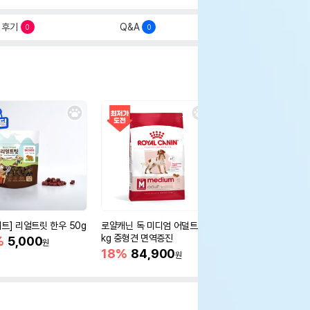
후기
Q&A
0
0
세트] 리얼트릿 한우 50g
로얄캐닌 독 미디엄 어덜트 10
오리젠 독 스몰브리드 4
kg 중형견 면역증진
%
5,000
15%
75,400
원
원
18%
84,900
원