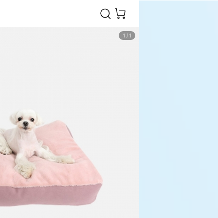
1
/
1