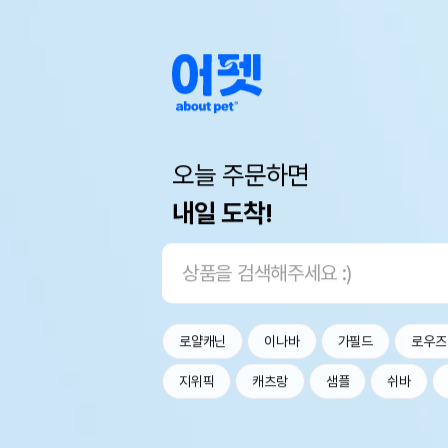
오늘 주문하면
내일 도착!
로얄캐닌
이나바
가필드
로우즈
지위픽
캐츠랑
샘플
쉬바