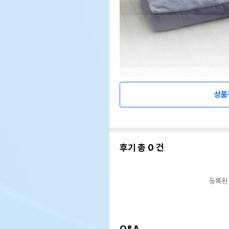
상품
후기 총
0
건
등록된
Q&A