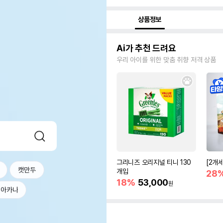
상품정보
Ai가 추천 드려요
우리 아이를 위한 맞춤 취향 저격 상품
그리니즈 오리지널 티니 130
[2개
캣만두
개입
28
18%
53,000
원
아카나