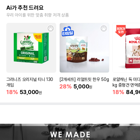
Ai가 추천 드려요
우리 아이를 위한 맞춤 취향 저격 상품
그리니즈 오리지널 티니 130
[2개세트] 리얼트릿 한우 50g
로얄캐닌 독 미디
개입
kg 중형견 면역
28%
5,000
원
18%
53,000
18%
84,9
원