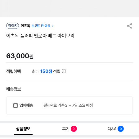
강아지
이츠독
브랜드관 이동
이츠독 플러피 벨로아 베드 아이보리
63,000
원
적립혜택
최대
150점
적립
배송정보
업체배송
결제완료 기준 2 ~ 7일 소요 예정
상품정보
후기
Q&A
0
0