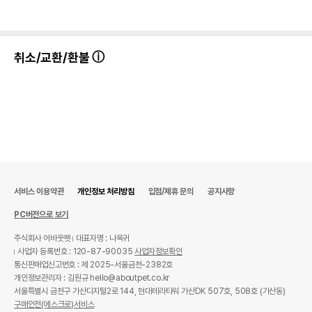
취소/교환/환불
서비스 이용약관
개인정보 처리방침
입점/제휴 문의
공지사항
PC버전으로 보기
주식회사 어바웃펫
대표자명 : 나옥귀
사업자 등록번호 : 120-87-90035
사업자정보확인
통신판매업신고번호 : 제 2025-서울금천-2382호
개인정보관리자 : 김원규 hello@aboutpet.co.kr
서울특별시 금천구 가산디지털2로 144, 현대테라타워 가산DK 507호, 508호 (가산동)
구매안전(에스크로)서비스