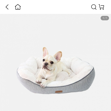
1
/
1