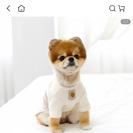
1
/
1