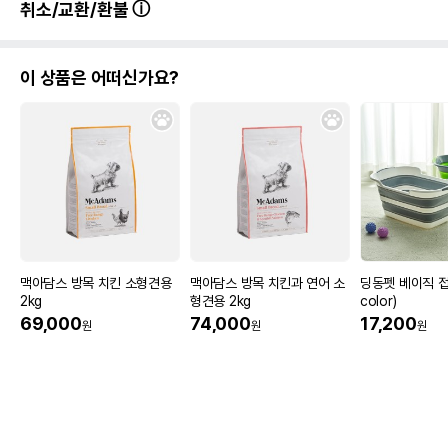
취소/교환/환불
이 상품은 어떠신가요?
맥아담스 방목 치킨 소형견용
맥아담스 방목 치킨과 연어 소
딩동펫 베이직 접
2kg
형견용 2kg
color)
69,000
74,000
17,200
원
원
원