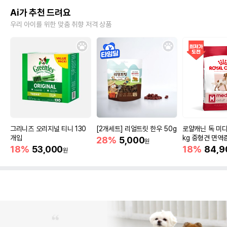
Ai가 추천 드려요
우리 아이를 위한 맞춤 취향 저격 상품
그리니즈 오리지널 티니 130
[2개세트] 리얼트릿 한우 50g
로얄캐닌 독 미디
개입
kg 중형견 면역
28%
5,000
원
18%
53,000
18%
84,9
원