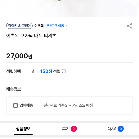
강아지 & 고양이
이츠독
브랜드관 이동
이츠독 오가닉 배색 티셔츠
27,000
원
적립혜택
최대
150점
적립
배송정보
업체배송
결제완료 기준 2 ~ 7일 소요 예정
상품정보
후기
Q&A
0
0