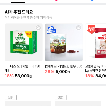
Ai가 추천 드려요
우리 아이를 위한 맞춤 취향 저격 상품
그리니즈 오리지널 티니 130
[2개세트] 리얼트릿 한우 50g
로얄캐닌 독 미디
개입
kg 중형견 면역
28%
5,000
원
18%
53,000
18%
84,9
원
상품1
상품2