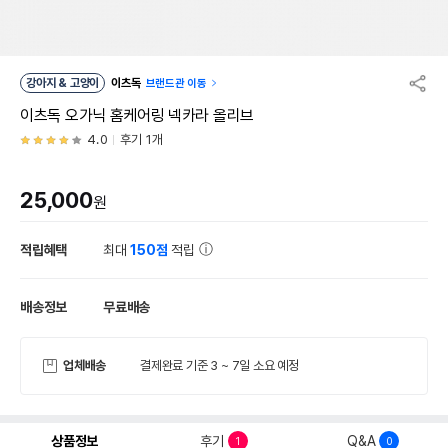
강아지 & 고양이
이츠독
브랜드관 이동
이츠독 오가닉 홈케어링 넥카라 올리브
4.0
후기 1개
25,000
원
적립혜택
최대
150점
적립
배송정보
무료배송
업체배송
결제완료 기준 3 ~ 7일 소요 예정
상품정보
후기
Q&A
1
0