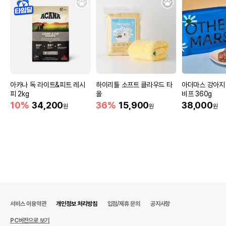
아카나 독 라이트&피트 레시
하이리틀 소프트 클라우드 타
아더마스 강아지
피 2kg
올
비프 360g
10%
34,200
36%
15,900
38,000
원
원
원
서비스 이용약관
개인정보 처리방침
입점/제휴 문의
공지사항
PC버전으로 보기