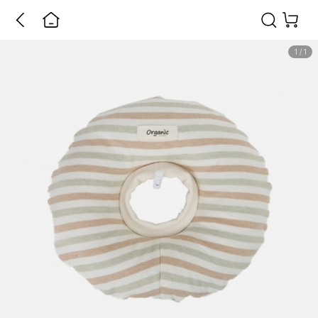
1
/
1