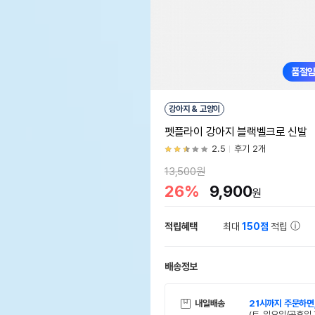
품절
강아지 & 고양이
펫플라이 강아지 블랙벨크로 신발
2.5
후기 2개
13,500원
26%
9,900
원
적립혜택
최대
150점
적립
배송정보
내일배송
21시까지 주문하면
(토, 일요일/공휴일 