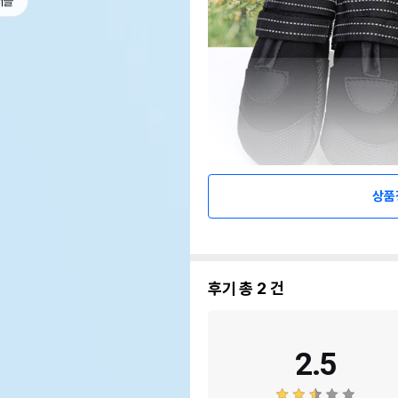
서블
상품
후기 총
2
건
2.5