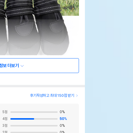
정보 더보기
후기작성하고 최대 150점 받기
5
점
0
%
4
점
50
%
3
점
0
%
2
점
0
%