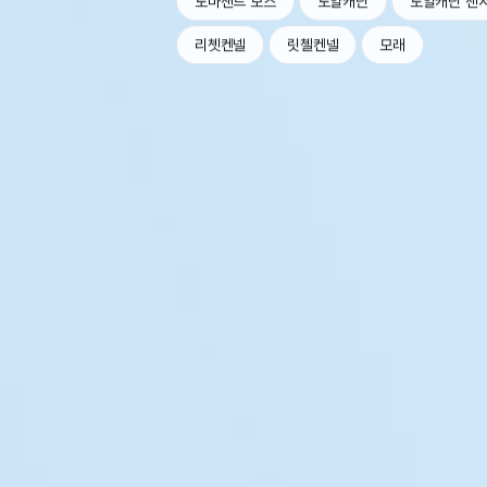
로마샌드 보스
로얄캐닌
로얄캐닌 센
리쳇켄넬
릿첼켄넬
모래