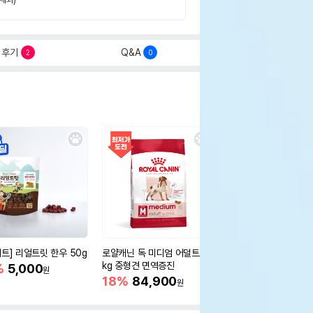
후기
Q&A
2
0
세트] 리얼트릿 한우 50g
로얄캐닌 독 미디엄 어덜트 10
오리젠 독 스몰브리드 4
kg 중형견 면역증진
%
5,000
15%
75,400
원
원
18%
84,900
원