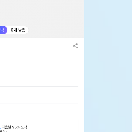
임박
0개
남음
,
다음날 95% 도착
제외)