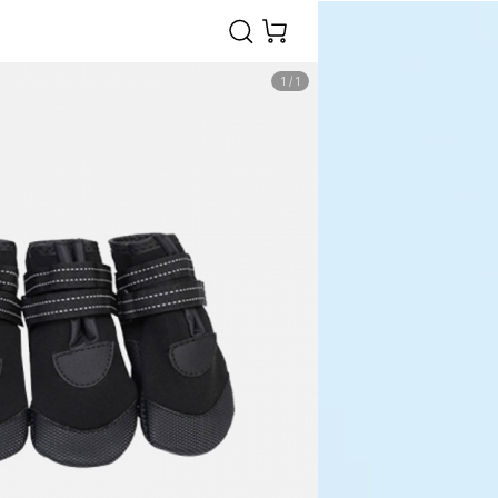
1
/
1