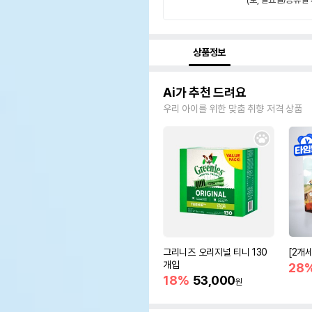
상품정보
Ai가 추천 드려요
우리 아이를 위한 맞춤 취향 저격 상품
그리니즈 오리지널 티니 130
[2개
개입
28
18%
53,000
원