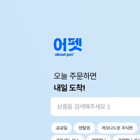
오늘 주문하면
내일 도착!
공공일
덴탈껌
레오나드로 주식캔