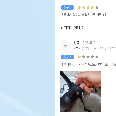
첫구매
펫플라이 강아지 블랙벨크로 신발 1호
신기기는 어려움 ㅠ 
일봉
2021.11.19
대박이
(수컷)
1살
20kg
진돗
첫구매
펫플라이 강아지 블랙벨크로 신발 4호 (단종)