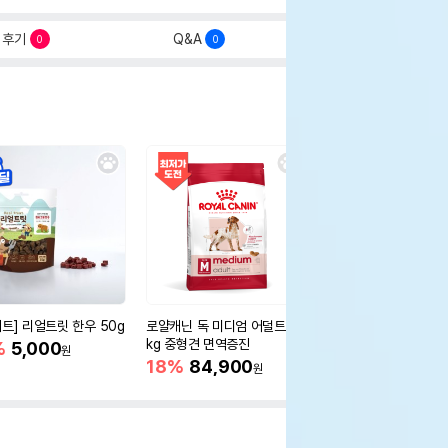
후기
Q&A
0
0
세트] 리얼트릿 한우 50g
로얄캐닌 독 미디엄 어덜트 10
오리젠 독 스몰브리드 4
kg 중형견 면역증진
%
5,000
15%
75,400
원
원
18%
84,900
원