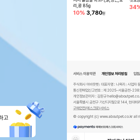
시저 홀썸볼 쇠고기,닭,당근,보
펫모닝
리,콩 85g
34
10%
3,780
원
서비스 이용약관
개인정보 처리방침
입점
주식회사 어바웃펫
대표자명 : 나옥귀
사업자 등
통신판매업신고번호 : 제 2025-서울금천-238
개인정보관리자 : 김원규 hello@aboutpet.co.
서울특별시 금천구 가산디지털2로 144, 현대테라
구매안전(에스크로)서비스
© copyright (c) www.aboutpet.co.kr all r
하고