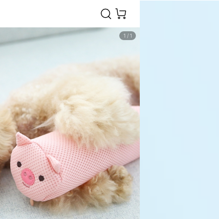
1
/
1