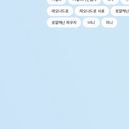
레오나드로
레오나드로 사료
로얄캐닌
로얄캐닌 파우치
ㅁl니
미니