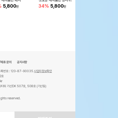
 새끼품은 돼지
펫모닝 새끼품은 당나귀
[무료배송] 릿첼 접이식
이동장
%
5,800
34%
5,800
원
원
93,700
원
/제휴 문의
공지사항
록번호 : 120-87-90035
사업자정보확인
2호
kr
타워 가산DK 507호, 508호 (가산동)
ights reserved.