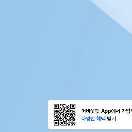
어바웃펫 App에서 가입
다양한 혜택
받기