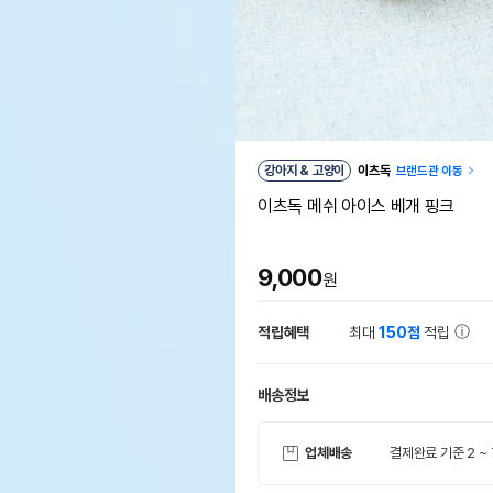
강아지 & 고양이
이츠독
브랜드관 이동
이츠독 메쉬 아이스 베개 핑크
9,000
원
적립혜택
최대
150점
적립
배송정보
업체배송
결제완료 기준 2 ~