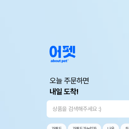
오늘 주문하면
내일 도착!
가필드
가필드가는입자
나우
두