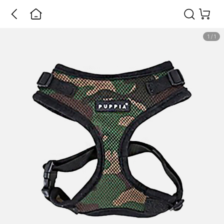
1
/
1