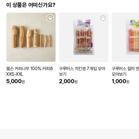
이 상품은 어떠신가요?
멜슨 커피나무 100% 커피츄
구루머스 치킨껌 7개입 모아
구루머스 칼라 
XXS-XXL
보기
모아보기
5,000
2,000
1,000
원
원
원