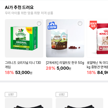
Ai가 추천 드려요
우리 아이를 위한 맞춤 취향 저격 상품
그리니즈 오리지널 티니 130
[2개세트] 리얼트릿 한우 50g
로얄캐닌 독 미디
개입
kg 중형견 면역
28%
5,000
원
18%
53,000
18%
84,9
원
상품1
상품2