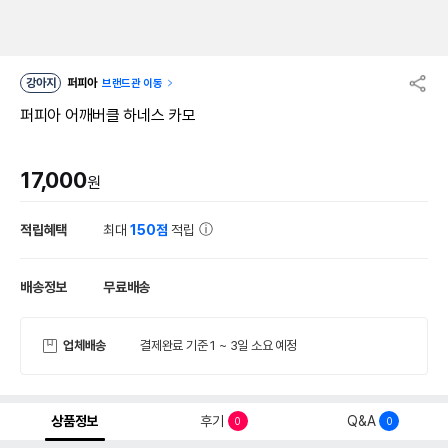
강아지
퍼피아
브랜드관 이동
퍼피아 어깨버클 하네스 카모
17,000
원
적립혜택
최대
150점
적립
배송정보
무료배송
업체배송
결제완료 기준 1 ~ 3일 소요 예정
상품정보
후기
Q&A
0
0