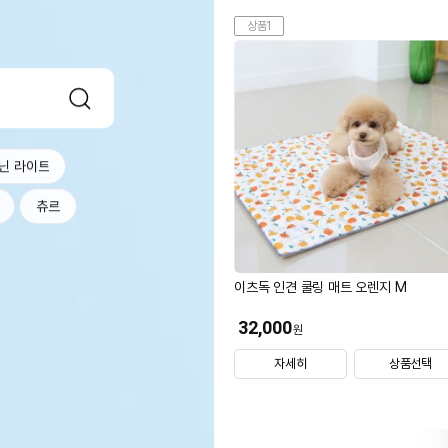
상품1
닌 라이트
츄르
이츠독 인견 쿨링 매트 오렌지 M
32,000
원
자세히
상품선택