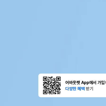
어바웃펫 App에서 가입
다양한 혜택
받기