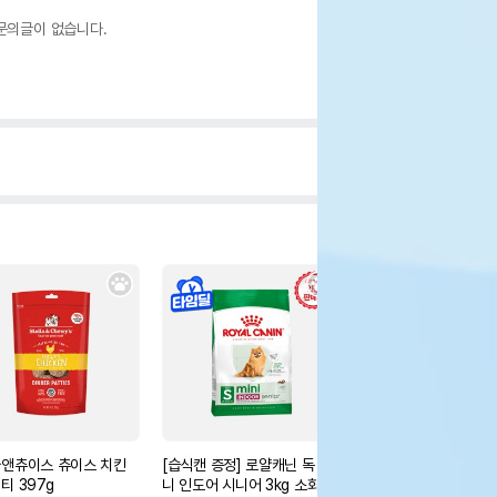
문의글이 없습니다.
앤츄이스 츄이스 치킨
[습식캔 증정] 로얄캐닌 독 미
[시크릿딜] 바잇미 논슬
티 397g
니 인도어 시니어 3kg 소화도
리콘 배변매트 그레이 