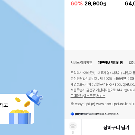
60%
29,900
64,
원
서비스 이용약관
개인정보 처리방침
입점
주식회사 어바웃펫
대표자명 : 나옥귀
사업자 등
통신판매업신고번호 : 제 2025-서울금천-238
개인정보관리자 : 김원규 hello@aboutpet.co.
서울특별시 금천구 가산디지털2로 144, 현대테라
구매안전(에스크로)서비스
© copyright (c) www.aboutpet.co.kr all r
하고
장바구니 담기
찜