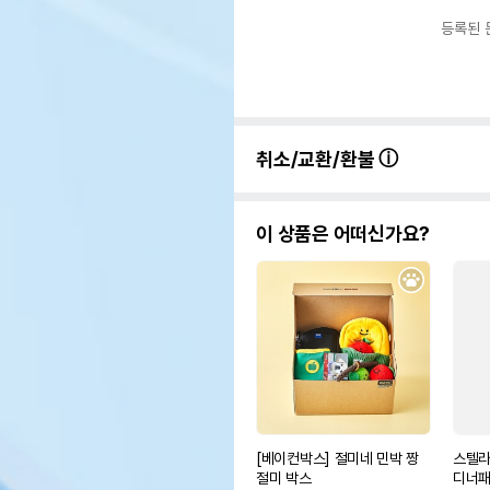
등록된 
취소/교환/환불
이 상품은 어떠신가요?
[베이컨박스] 절미네 민박 짱
스텔라
절미 박스
디너패