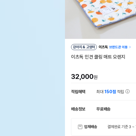
강아지 & 고양이
이츠독
브랜드관 이동
이츠독 인견 쿨링 매트 오렌지
32,000
원
적립혜택
최대
150점
적립
배송정보
무료배송
업체배송
결제완료 기준 3 ~