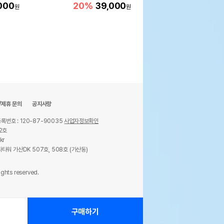
움
000
20%
39,000
12%
34,900
원
원
원
/제휴 문의
공지사항
록번호 : 120-87-90035
사업자정보확인
2호
kr
타워 가산DK 507호, 508호 (가산동)
ights reserved.
구매하기