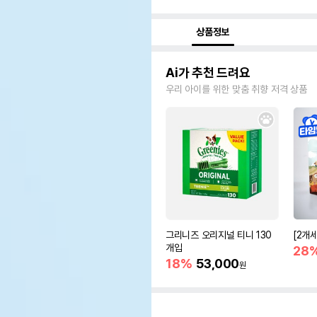
상품정보
Ai가 추천 드려요
우리 아이를 위한 맞춤 취향 저격 상품
그리니즈 오리지널 티니 130
[2개
개입
28
18%
53,000
원