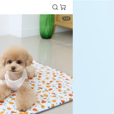
1
/
1