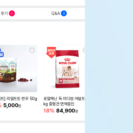
후기
Q&A
0
0
세트] 리얼트릿 한우 50g
로얄캐닌 독 미디엄 어덜트 10
오리젠 독 스몰브리드 4
kg 중형견 면역증진
%
5,000
15%
75,400
원
원
18%
84,900
원