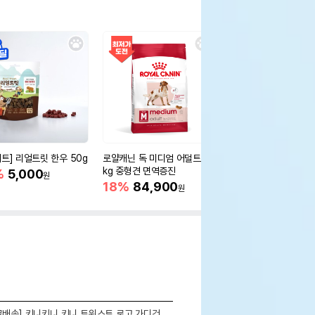
세트] 리얼트릿 한우 50g
로얄캐닌 독 미디엄 어덜트 10
오리젠 독 스몰브리드 4
kg 중형견 면역증진
%
5,000
15%
75,400
원
원
18%
84,900
원
료배송] 키니키니 키니 트위스트 로고 가디건