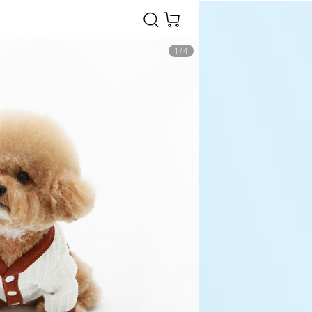
1
/
4