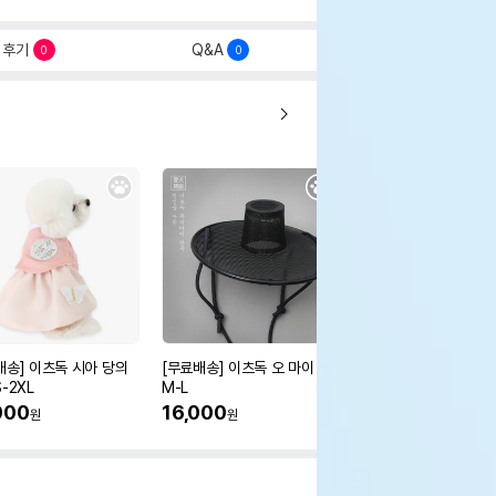
후기
Q&A
0
0
배송] 이츠독 시아 당의
[무료배송] 이츠독 오 마이 갓
[무료배송] 이츠독 몽뚜
-2XL
M-L
즈 아노락 점퍼
000
16,000
38,000
원
원
원