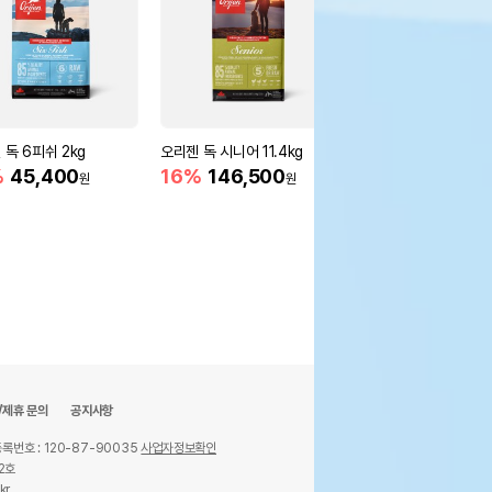
 독 6피쉬 2kg
오리젠 독 시니어 11.4kg
오리젠 독 퍼피 2kg
%
45,400
16%
146,500
12%
39,200
원
원
원
/제휴 문의
공지사항
록번호 : 120-87-90035
사업자정보확인
2호
kr