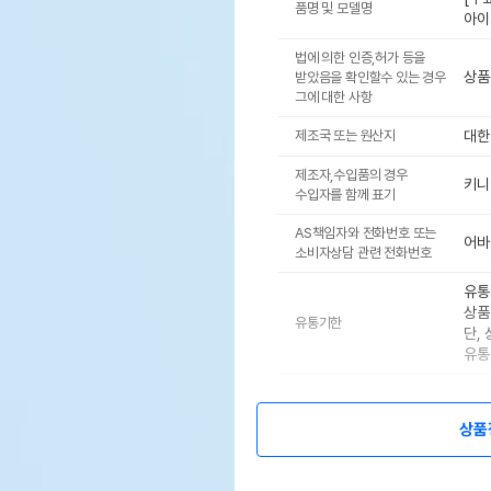
품명 및 모델명
아이
법에 의한 인증,허가 등을
상품
받았음을 확인할수 있는 경우
그에 대한 사항
제조국 또는 원산지
대한
제조자,수입품의 경우
키니
수입자를 함께 표기
AS책임자와 전화번호 또는
어바웃
소비자상담 관련 전화번호
유통
상품
유통기한
단,
유통
상품