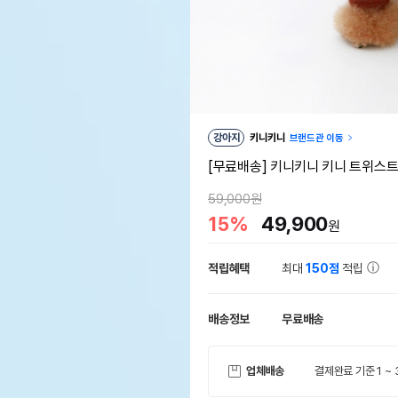
강아지
키니키니
브랜드관 이동
[무료배송] 키니키니 키니 트위스트
59,000원
15%
49,900
원
적립혜택
최대
150점
적립
배송정보
무료배송
업체배송
결제완료 기준 1 ~