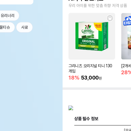
우리 아이를 위한 맞춤 취향 저격 상품
 유리너리
물티슈
사료
그리니즈 오리지널 티니 130
[2개
개입
28
18%
53,000
원
상품 필수 정보
[무