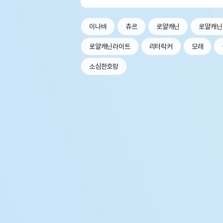
이나바
츄르
로얄캐닌
로얄캐닌
로얄캐닌라이트
리터락커
모래
소심한호랑