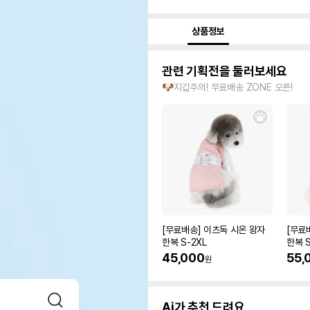
상품정보
관련 기획전을 둘러보세요
🐶지갑주의! 무료배송 ZONE 오픈!
[무료배송] 이츠독 시온 왕자
[무료
한복 S-2XL
한복 S
45,000
55,
원
Ai가 추천 드려요