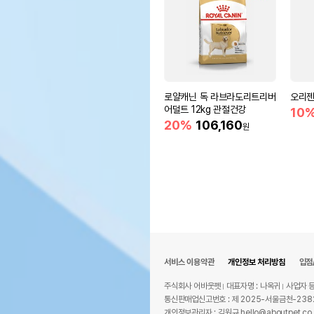
로얄캐닌 독 라브라도리트리버
오리젠
어덜트 12kg 관절건강
10
20%
106,160
원
서비스 이용약관
개인정보 처리방침
입점
주식회사 어바웃펫
대표자명 : 나옥귀
사업자 등
통신판매업신고번호 : 제 2025-서울금천-238
개인정보관리자 : 김원규 hello@aboutpet.co.