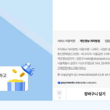
서비스 이용약관
개인정보 처리방침
입점
주식회사 어바웃펫
대표자명 : 나옥귀
사업자 등
통신판매업신고번호 : 제 2025-서울금천-238
개인정보관리자 : 김원규 hello@aboutpet.co.
서울특별시 금천구 가산디지털2로 144, 현대테라
구매안전(에스크로)서비스
© copyright (c) www.aboutpet.co.kr all r
하고
장바구니 담기
찜
상품선택