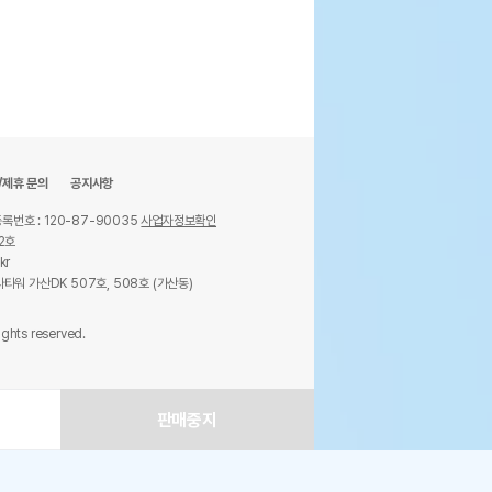
/제휴 문의
공지사항
록번호 : 120-87-90035
사업자정보확인
2호
kr
타워 가산DK 507호, 508호 (가산동)
ights reserved.
판매중지