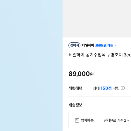
강아지
테일하이
브랜드관 이동
테일하이 공기주입식 구명조끼 3colo
89,000
원
적립혜택
최대
150점
적립
배송정보
업체배송
결제완료 기준 2 ~