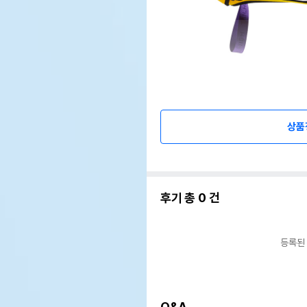
상품
후기 총
0
건
등록된
Q&A