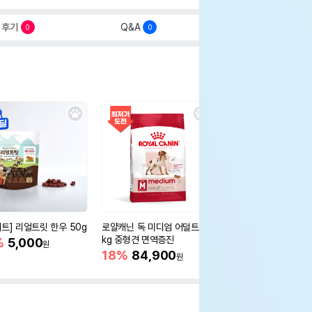
후기
Q&A
0
0
세트] 리얼트릿 한우 50g
로얄캐닌 독 미디엄 어덜트 10
오리젠 독 스몰브리드 4
kg 중형견 면역증진
%
5,000
15%
75,400
원
원
18%
84,900
원