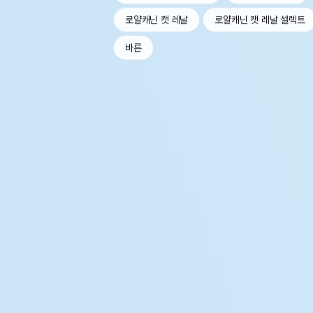
로얄캐닌 캣 레날
로얄캐닌 캣 레날 셀렉트
바른