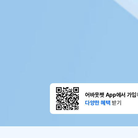
어바웃펫 App에서 가입
다양한 혜택
받기