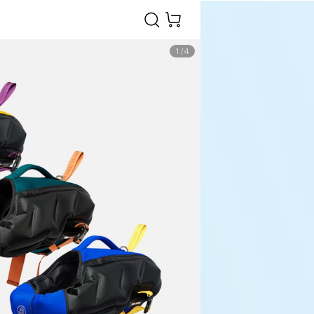
1
/
4