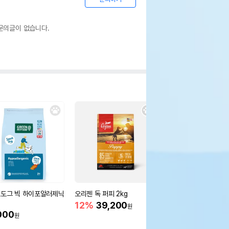
문의글이 없습니다.
도그 빅 하이포알러제닉
오리젠 독 퍼피 2kg
로얄캐닌 독 미니 인도
피 8.7kg 면역력
12%
39,200
원
000
20%
80,400
원
원