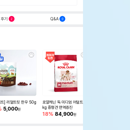
후기
Q&A
2
0
세트] 리얼트릿 한우 50g
로얄캐닌 독 미디엄 어덜트 10
오리젠 독 스몰브리드 4
kg 중형견 면역증진
%
5,000
15%
75,400
원
원
18%
84,900
원