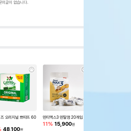
문의글이 없습니다.
즈 오리지널 쁘띠뜨 60
덴티맥스3 덴탈껌 20개입
네츄럴코어 덴탈츄42 
11%
15,900
25%
12,600
원
원
%
48,100
원