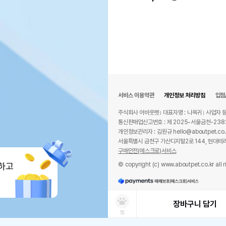
서비스 이용약관
개인정보 처리방침
입점
주식회사 어바웃펫
대표자명 : 나옥귀
사업자 등
통신판매업신고번호 : 제 2025-서울금천-238
개인정보관리자 : 김원규 hello@aboutpet.co.
서울특별시 금천구 가산디지털2로 144, 현대테라
구매안전(에스크로)서비스
© copyright (c) www.aboutpet.co.kr all r
하고
장바구니 담기
찜