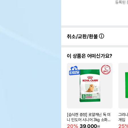
등록된 
취소/교환/환불
이 상품은 어떠신가요?
[습식캔 증정] 로얄캐닌 독 미
그리니
니 인도어 시니어 3kg 소화도
개입
움
20%
39,000
25
원