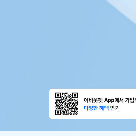
어바웃펫 App에서 가입
다양한 혜택
받기