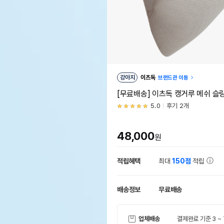
강아지
이츠독
브랜드관 이동
[무료배송] 이츠독 캥거루 메쉬 슬
5.0
후기 2개
48,000
원
적립혜택
최대
150점
적립
배송정보
무료배송
업체배송
결제완료 기준 3 ~