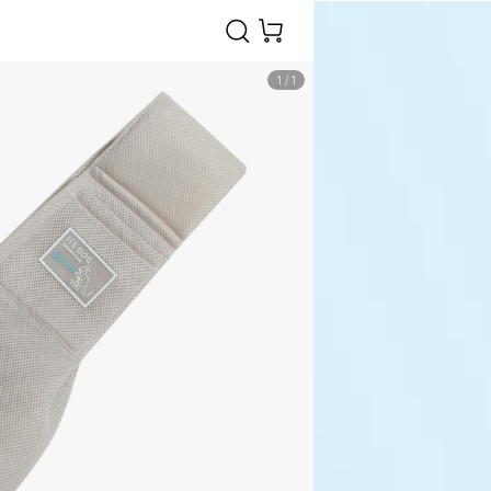
1
/
1