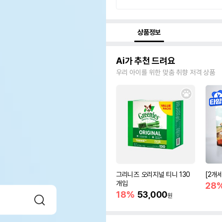
상품정보
Ai가 추천 드려요
우리 아이를 위한 맞춤 취향 저격 상품
그리니즈 오리지널 티니 130
[2개
개입
28
18%
53,000
원