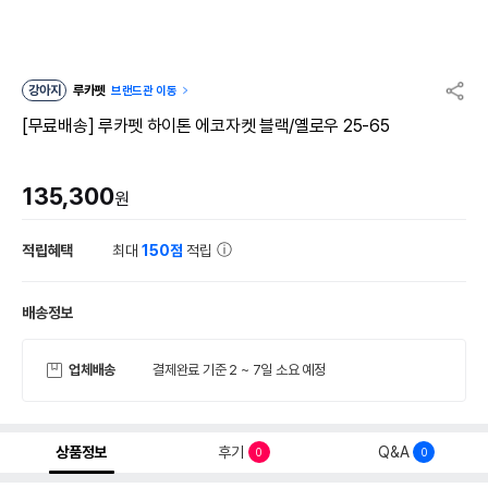
강아지
루카펫
브랜드관 이동
[무료배송] 루카펫 하이톤 에코자켓 블랙/옐로우 25-65
135,300
원
적립혜택
최대
150점
적립
배송정보
업체배송
결제완료 기준 2 ~ 7일 소요 예정
상품정보
후기
Q&A
0
0