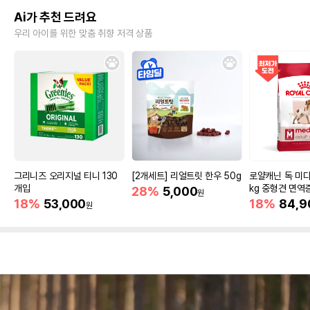
Ai가 추천 드려요
우리 아이를 위한 맞춤 취향 저격 상품
그리니즈 오리지널 티니 130
[2개세트] 리얼트릿 한우 50g
로얄캐닌 독 미디
개입
kg 중형견 면역
28%
5,000
원
18%
53,000
18%
84,9
원