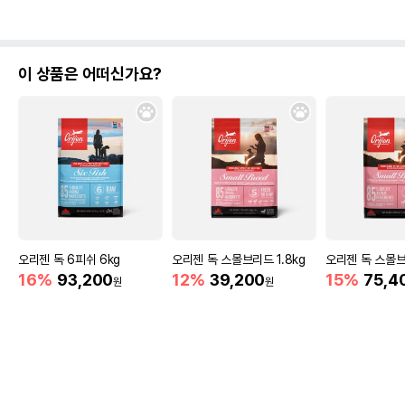
이 상품은 어떠신가요?
오리젠 독 6피쉬 6kg
오리젠 독 스몰브리드 1.8kg
오리젠 독 스몰브
16%
93,200
12%
39,200
15%
75,4
원
원