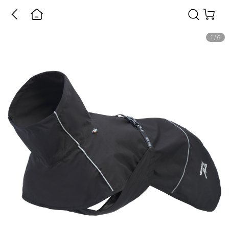
1
/
6