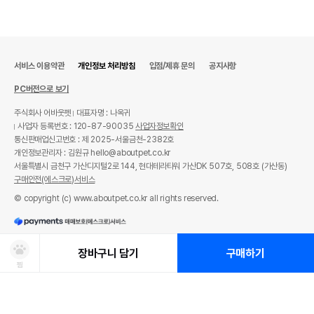
서비스 이용약관
개인정보 처리방침
입점/제휴 문의
공지사항
PC버전으로 보기
주식회사 어바웃펫
대표자명 : 나옥귀
사업자 등록번호 : 120-87-90035
사업자정보확인
통신판매업신고번호 : 제 2025-서울금천-2382호
개인정보관리자 : 김원규 hello@aboutpet.co.kr
서울특별시 금천구 가산디지털2로 144, 현대테라타워 가산DK 507호, 508호 (가산동)
구매안전(에스크로)서비스
© copyright (c) www.aboutpet.co.kr all rights reserved.
장바구니 담기
구매하기
찜
상품선택
처방사료 주문 시 확인해주세요!
쿠폰보기
적립혜택
취소/ 교환/ 환불
유통기한 임박 상품
최저가 도전 상품
AI검색
AI검색