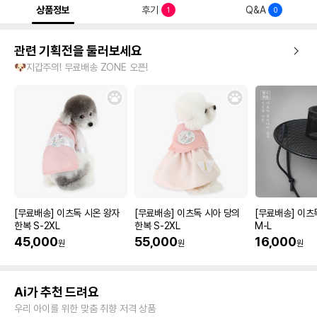
상품정보
후기
Q&A
1
0
관련 기획전을 둘러보세요
🐶지갑주의! 무료배송 ZONE 오픈!
[무료배송] 이츠독 시온 왕자
[무료배송] 이츠독 시아 당의
[무료배송] 이츠
한복 S-2XL
한복 S-2XL
M-L
45,000
55,000
16,000
원
원
원
Ai가 추천 드려요
우리 아이를 위한 맞춤 취향 저격 상품