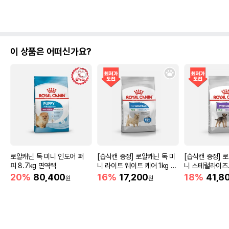
이 상품은 어떠신가요?
로얄캐닌 독 미니 인도어 퍼
[습식캔 증정] 로얄캐닌 독 미
[습식캔 증정] 
피 8.7kg 면역력
니 라이트 웨이트 케어 1kg 체
니 스테럴라이즈드
중조절
화견
20%
80,400
16%
17,200
18%
41,8
원
원