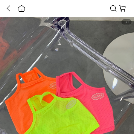
1
/
1