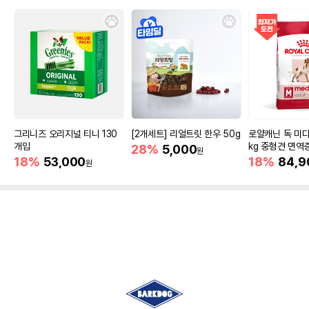
그리니즈 오리지널 티니 130
[2개세트] 리얼트릿 한우 50g
로얄캐닌 독 미디
개입
kg 중형견 면역
28%
5,000
원
18%
53,000
18%
84,9
원