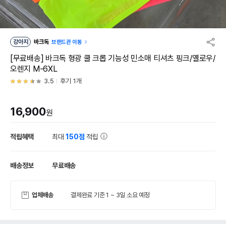
강아지
바크독
브랜드관 이동
[무료배송] 바크독 형광 쿨 크롭 기능성 민소매 티셔츠 핑크/옐로우/
오렌지 M-6XL
3.5
후기 1개
16,900
원
적립혜택
최대
150점
적립
배송정보
무료배송
업체배송
결제완료 기준 1 ~ 3일 소요 예정