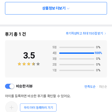
상품정보 더보기
후기 총
1
건
후기작성하고 최대 150점 받기
5
점
0
%
3.5
4
점
100
%
3
점
0
%
2
점
0
%
1
점
0
%
비슷한 리뷰
만족도순
최신순
아이를 등록하면 비슷한 후기를 확인할 수 있어요.
우리 아이 등록하러 가기