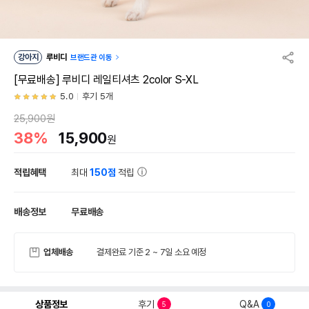
강아지
루비디
브랜드관 이동
[무료배송] 루비디 레일티셔츠 2color S-XL
5.0
후기 5개
25,900원
38%
15,900
원
적립혜택
최대
150점
적립
배송정보
무료배송
업체배송
결제완료 기준 2 ~ 7일 소요 예정
상품정보
후기
Q&A
5
0