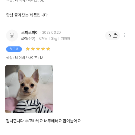
색상 : 네이비 / 사이즈 : XL
항상 즐겨찾는 제품입니다
로이로이이
2023.03.20
0
로이
(수컷)
6개월
3kg
치와와
첫구매
색상 : 네이비 / 사이즈 : M
감사합니다 수고하세요 너무예뻐요 맘에들어요 