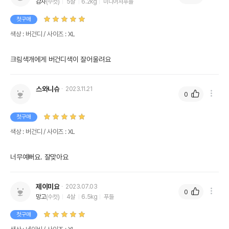
감자
(수컷)
5살
6.2kg
미니어처푸들
첫구매
색상 : 버건디 / 사이즈 : XL
크림색개에게 버건디색이 잘어울려요
스와니슈
2023.11.21
0
첫구매
색상 : 버건디 / 사이즈 : XL
너무예뻐요. 잘맞아요
제이미요
2023.07.03
0
망고
(수컷)
4살
6.5kg
푸들
첫구매