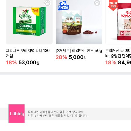
그리니즈 오리지널 티니 130
[2개세트] 리얼트릿 한우 50g
로얄캐닌 독 미디
개입
kg 중형견 면역
28%
5,000
원
18%
53,000
18%
84,9
원