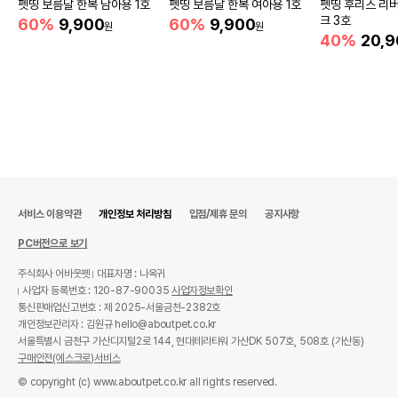
펫띵 보름달 한복 남아용 1호
펫띵 보름달 한복 여아용 1호
펫띵 후리스 리버
크 3호
60%
9,900
60%
9,900
원
원
40%
20,9
서비스 이용약관
개인정보 처리방침
입점/제휴 문의
공지사항
PC버전으로 보기
주식회사 어바웃펫
대표자명 : 나옥귀
사업자 등록번호 : 120-87-90035
사업자정보확인
통신판매업신고번호 : 제 2025-서울금천-2382호
개인정보관리자 : 김원규 hello@aboutpet.co.kr
서울특별시 금천구 가산디지털2로 144, 현대테라타워 가산DK 507호, 508호 (가산동)
구매안전(에스크로)서비스
© copyright (c) www.aboutpet.co.kr all rights reserved.