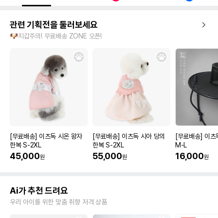
관련 기획전을 둘러보세요
🐶지갑주의! 무료배송 ZONE 오픈!
[무료배송] 이츠독 시온 왕자
[무료배송] 이츠독 시아 당의
[무료배송] 이츠
한복 S-2XL
한복 S-2XL
M-L
45,000
55,000
16,000
원
원
원
Ai가 추천 드려요
우리 아이를 위한 맞춤 취향 저격 상품