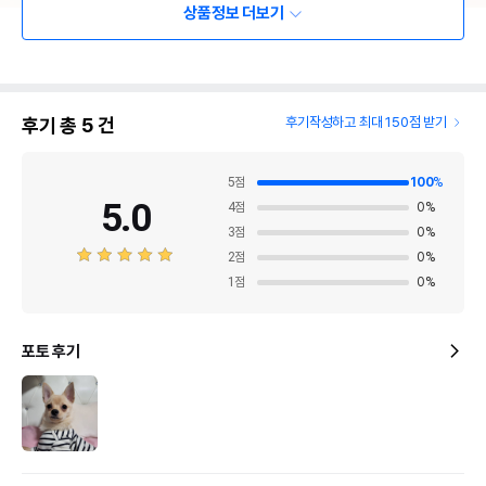
상품정보 더보기
후기 총
5
건
후기작성하고 최대 150점 받기
5
점
100
%
5.0
4
점
0
%
3
점
0
%
2
점
0
%
1
점
0
%
포토 후기