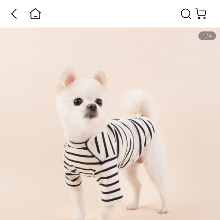
1
/
4