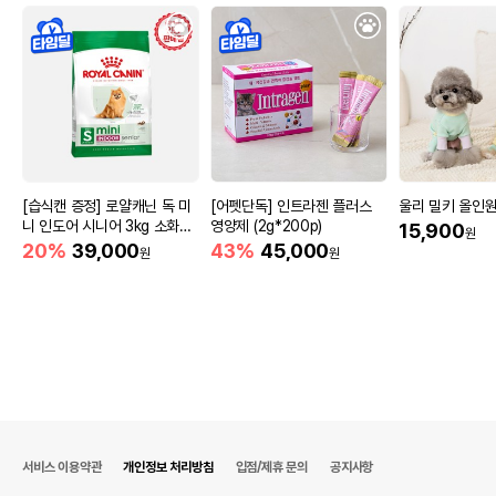
[습식캔 증정] 로얄캐닌 독 미
[어펫단독] 인트라젠 플러스
울리 밀키 올인원 
니 인도어 시니어 3kg 소화도
영양제 (2g*200p)
15,900
원
움
20%
39,000
43%
45,000
원
원
서비스 이용약관
개인정보 처리방침
입점/제휴 문의
공지사항