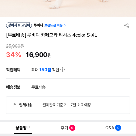
강아지 & 고양이
루비디
브랜드관 이동
[무료배송] 루비디 카페모카 티셔츠 4color S-XL
25,900원
34%
16,900
원
적립혜택
최대
150점
적립
배송정보
무료배송
업체배송
결제완료 기준 2 ~ 7일 소요 예정
상품정보
후기
Q&A
0
0