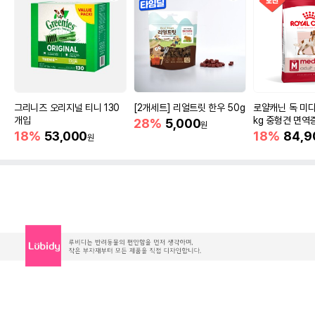
그리니즈 오리지널 티니 130
[2개세트] 리얼트릿 한우 50g
로얄캐닌 독 미디
개입
kg 중형견 면역
28%
5,000
원
18%
53,000
18%
84,9
원