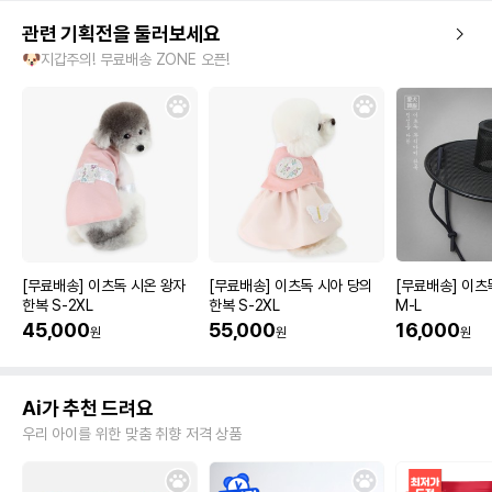
관련 기획전을 둘러보세요
🐶지갑주의! 무료배송 ZONE 오픈!
[무료배송] 이츠독 시온 왕자
[무료배송] 이츠독 시아 당의
[무료배송] 이츠
한복 S-2XL
한복 S-2XL
M-L
45,000
55,000
16,000
원
원
원
Ai가 추천 드려요
우리 아이를 위한 맞춤 취향 저격 상품