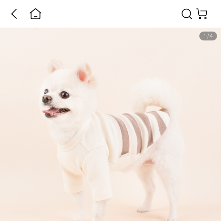
1
/
4