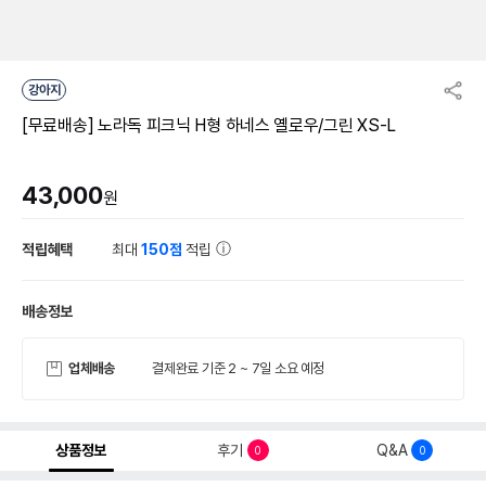
강아지
[무료배송] 노라독 피크닉 H형 하네스 옐로우/그린 XS-L
43,000
원
적립혜택
최대
150점
적립
배송정보
업체배송
결제완료 기준 2 ~ 7일 소요 예정
상품정보
후기
Q&A
0
0