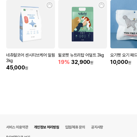
네츄럴코어 센시티브케어 밀웜
윌로펫 뉴트리탑 어덜트 3kg
요기펫 요기 패
3kg
19%
32,900
10,000
원
원
45,000
원
서비스 이용약관
개인정보 처리방침
입점/제휴 문의
공지사항