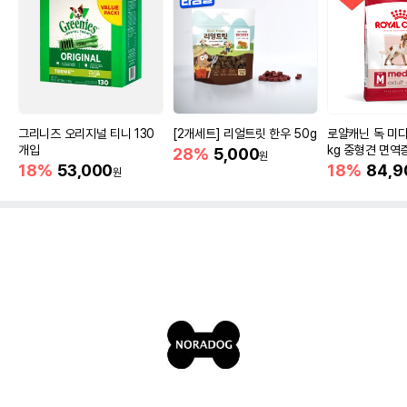
그리니즈 오리지널 티니 130
[2개세트] 리얼트릿 한우 50g
로얄캐닌 독 미디
개입
kg 중형견 면역
28%
5,000
원
18%
53,000
18%
84,9
원