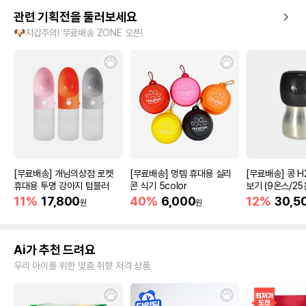
관련 기획전을 둘러보세요
🐶지갑주의! 무료배송 ZONE 오픈!
[무료배송] 개님의상점 로켓
[무료배송] 멍템 휴대용 실리
[무료배송] 콩 H
휴대용 투명 강아지 텀블러
콘 식기 5color
보기 (9온스/25
11%
17,800
40%
6,000
12%
30,5
원
원
Ai가 추천 드려요
우리 아이를 위한 맞춤 취향 저격 상품