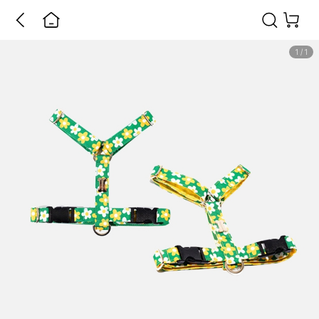
1
/
1