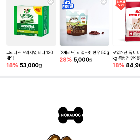
그리니즈 오리지널 티니 130
[2개세트] 리얼트릿 한우 50g
로얄캐닌 독 미디
개입
kg 중형견 면역
28%
5,000
원
18%
53,000
18%
84,9
원