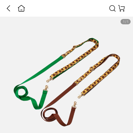
1
/
1