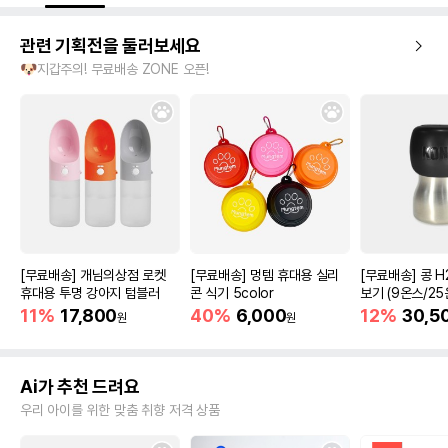
관련 기획전을 둘러보세요
🐶지갑주의! 무료배송 ZONE 오픈!
[무료배송] 개님의상점 로켓
[무료배송] 멍템 휴대용 실리
[무료배송] 콩 H
휴대용 투명 강아지 텀블러
콘 식기 5color
보기 (9온스/25
11%
17,800
40%
6,000
12%
30,5
원
원
Ai가 추천 드려요
우리 아이를 위한 맞춤 취향 저격 상품