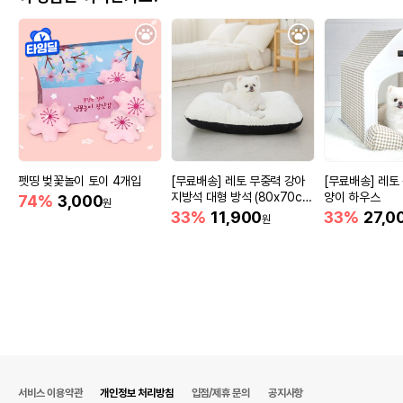
펫띵 벚꽃놀이 토이 4개입
[무료배송] 레토 무중력 강아
[무료배송] 레토
지방석 대형 방석 (80x70c
양이 하우스
74%
3,000
원
m)
33%
11,900
33%
27,0
원
서비스 이용약관
개인정보 처리방침
입점/제휴 문의
공지사항