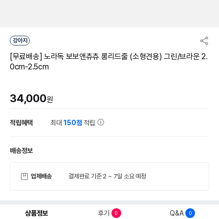
강아지
[무료배송] 노라독 보보앤츄츄 롱리드줄 (소형견용) 그린/브라운 2.
0cm-2.5cm
34,000
원
적립혜택
최대
150점
적립
배송정보
업체배송
결제완료 기준 2 ~ 7일 소요 예정
상품정보
후기
Q&A
0
0