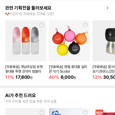
관련 기획전을 둘러보세요
🐶지갑주의! 무료배송 ZONE 오픈!
[무료배송] 개님의상점 로켓
[무료배송] 멍템 휴대용 실리
[무료배송] 콩 H
휴대용 투명 강아지 텀블러
콘 식기 5color
보기 (9온스/25
11%
17,800
40%
6,000
12%
30,5
원
원
Ai가 추천 드려요
우리 아이를 위한 맞춤 취향 저격 상품