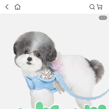
1
/
1