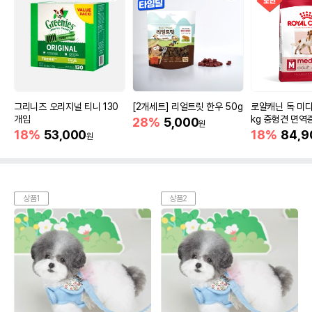
그리니즈 오리지널 티니 130
[2개세트] 리얼트릿 한우 50g
로얄캐닌 독 미디
개입
kg 중형견 면역
28%
5,000
원
18%
53,000
18%
84,9
원
상품1
상품2