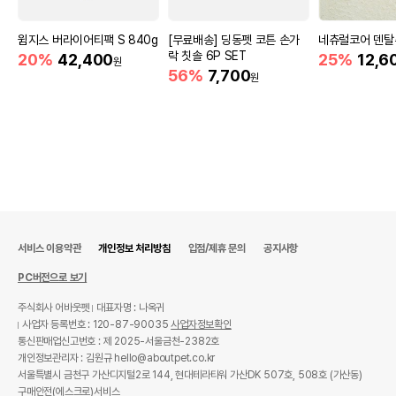
윔지스 버라이어티팩 S 840g
[무료배송] 딩동펫 코튼 손가
네츄럴코어 덴탈
락 칫솔 6P SET
20%
42,400
25%
12,6
원
56%
7,700
원
서비스 이용약관
개인정보 처리방침
입점/제휴 문의
공지사항
PC버전으로 보기
주식회사 어바웃펫
대표자명 : 나옥귀
사업자 등록번호 : 120-87-90035
사업자정보확인
통신판매업신고번호 : 제 2025-서울금천-2382호
개인정보관리자 : 김원규 hello@aboutpet.co.kr
서울특별시 금천구 가산디지털2로 144, 현대테라타워 가산DK 507호, 508호 (가산동)
구매안전(에스크로)서비스