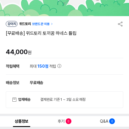
강아지
위드토리
브랜드관 이동
[무료배송] 위드토리 토끼꿈 하네스 튤립
44,000
원
적립혜택
최대
150점
적립
배송정보
무료배송
업체배송
결제완료 기준 1 ~ 3일 소요 예정
상품정보
후기
Q&A
0
0