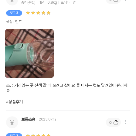
꽁이
(수컷)
1살
0.8kg
포메라니안
첫구매
색상 : 민트
조금 거리있는 곳 산책 갈 때 쓰려고 샀어요 물 마시는 컵도 달려있어 편리해
요

#상품후기
보름초승
2023.07.12
0
첫구매