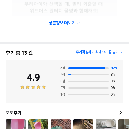
상품정보 더보기
후기 총
13
건
후기작성하고 최대 150점 받기
5
점
92
%
4.9
4
점
8
%
3
점
0
%
2
점
0
%
1
점
0
%
포토 후기