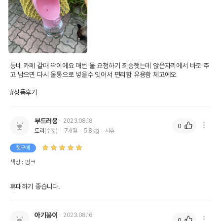
동네 카페 갈때 딱이에요 매번 물 요청하기 죄송햇는데 앉은자리에서 바로 주
고 남으면 다시 물통으로 넣을수 잇어서 편리함 유용함 체고에오

#상품후기
부드러웅
2023.08.18
0
토리
(수컷)
7개월
5.8kg
시츄
첫구매
색상 : 핑크
휴대하기 좋습니다.
아기꽁이
2023.08.16
0