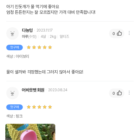
아기 진돗개가 물 먹기에 좋아요

엄청 튼튼한지는 잘 모르겠지만 가격 대비 만족합니다!
다뇽잉
2023.11.17
0
마루
(수컷)
4살
2kg
말티즈
첫구매
색상 : 아이보리
물이 샐까봐 걱정했는데 그러지 않아서 좋아요!
어바웃펫 회원
2023.08.24
0
첫구매
색상 : 핑크