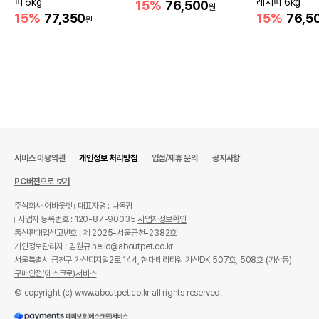
피 6kg
레시피 6kg
15%
76,500
원
15%
77,350
15%
76,5
원
서비스 이용약관
개인정보 처리방침
입점/제휴 문의
공지사항
PC버전으로 보기
주식회사 어바웃펫
대표자명 : 나옥귀
사업자 등록번호 : 120-87-90035
사업자정보확인
통신판매업신고번호 : 제 2025-서울금천-2382호
개인정보관리자 : 김원규 hello@aboutpet.co.kr
서울특별시 금천구 가산디지털2로 144, 현대테라타워 가산DK 507호, 508호 (가산동)
구매안전(에스크로)서비스
© copyright (c) www.aboutpet.co.kr all rights reserved.