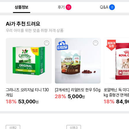
상품정보
후기
Q&A
13
0
Ai가 추천 드려요
우리 아이를 위한 맞춤 취향 저격 상품
그리니즈 오리지널 티니 130
[2개세트] 리얼트릿 한우 50g
로얄캐닌 독 미디
개입
kg 중형견 면역
28%
5,000
원
18%
53,000
18%
84,9
원
상품2
상품3