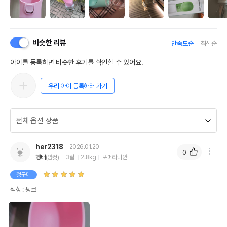
비슷한 리뷰
만족도순
최신순
아이를 등록하면 비슷한 후기를 확인할 수 있어요.
우리 아이 등록하러 가기
her2318
2026.01.20
0
행배
(암컷)
3살
2.8kg
포메라니안
첫구매
색상 : 핑크