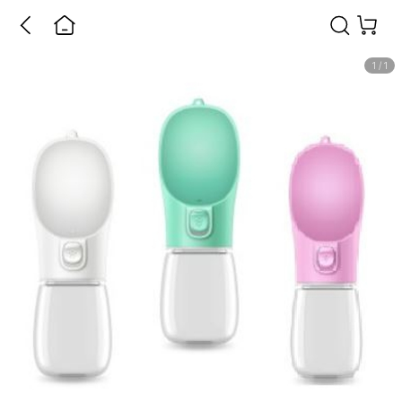
1
/
1