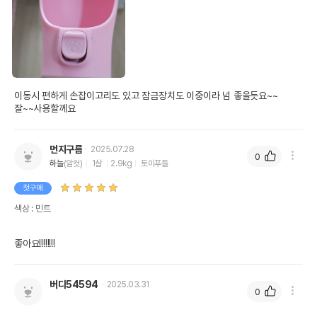
이동시 편하게 손잡이고리도 있고 잠금장치도 이중이라 넘 좋을듯요~~

잘~~사용할께요 
먼지구름
2025.07.28
0
하늘
(암컷)
1살
2.9kg
토이푸들
첫구매
색상 : 민트
좋아요!!!!!!!!
버디54594
2025.03.31
0