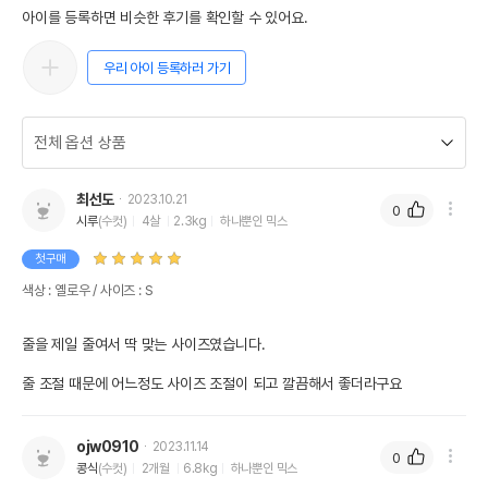
아이를 등록하면 비슷한 후기를 확인할 수 있어요.
우리 아이 등록하러 가기
최선도
2023.10.21
0
시루
(수컷)
4살
2.3kg
하나뿐인 믹스
첫구매
색상 : 옐로우 / 사이즈 : S
줄을 제일 줄여서 딱 맞는 사이즈였습니다.

줄 조절 때문에 어느정도 사이즈 조절이 되고 깔끔해서 좋더라구요
ojw0910
2023.11.14
0
콩식
(수컷)
2개월
6.8kg
하나뿐인 믹스