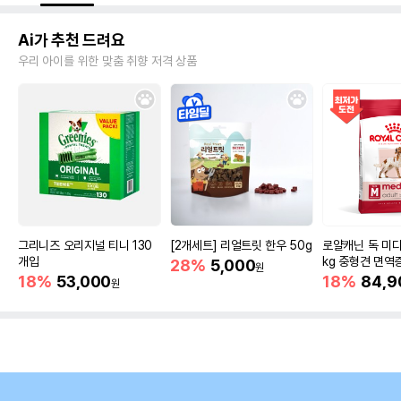
Ai가 추천 드려요
우리 아이를 위한 맞춤 취향 저격 상품
그리니즈 오리지널 티니 130
[2개세트] 리얼트릿 한우 50g
로얄캐닌 독 미디
개입
kg 중형견 면역
28%
5,000
원
18%
53,000
18%
84,9
원