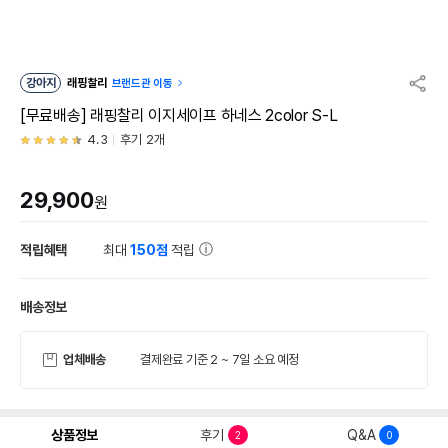
강아지
래핑찰리
브랜드관 이동
[무료배송] 래핑찰리 이지세이프 하네스 2color S-L
4.3
후기 2개
29,900
원
적립혜택
최대
150점
적립
배송정보
업체배송
결제완료 기준 2 ~ 7일 소요 예정
상품정보
후기
Q&A
2
0