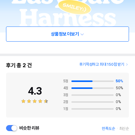
상품정보 더보기
후기 총
2
건
후기작성하고 최대 150점 받기
5
점
50
%
4.3
4
점
50
%
3
점
0
%
2
점
0
%
1
점
0
%
비슷한 리뷰
만족도순
최신순