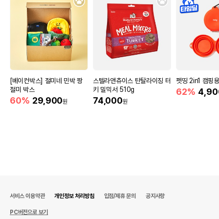
[베이컨박스] 절미네 민박 짱
스텔라앤츄이스 탄탈라이징 터
펫띵 2in1 캠핑
절미 박스
키 밀믹서 510g
62%
4,90
60%
29,900
74,000
원
원
서비스 이용약관
개인정보 처리방침
입점/제휴 문의
공지사항
PC버전으로 보기