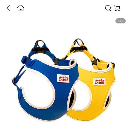
1
/
4