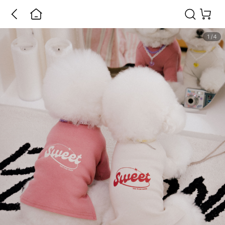
1
/
4