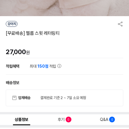
강아지
[무료배송] 멜름 스윗 레터링티
27,000
원
적립혜택
최대
150점
적립
배송정보
업체배송
결제완료 기준 2 ~ 7일 소요 예정
상품정보
후기
Q&A
0
0