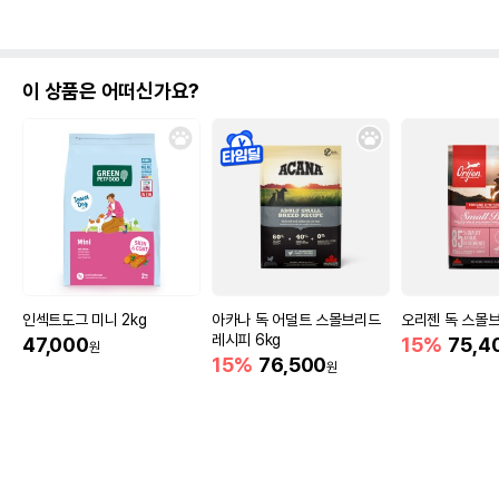
이 상품은 어떠신가요?
인섹트도그 미니 2kg
아카나 독 어덜트 스몰브리드
오리젠 독 스몰브
레시피 6kg
47,000
15%
75,4
원
15%
76,500
원