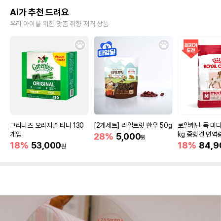
Ai가 추천 드려요
우리 아이를 위한 맞춤 취향 저격 상품
그리니즈 오리지널 티니 130
[2개세트] 리얼트릿 한우 50g
로얄캐닌 독 미디
개입
kg 중형견 면역
28%
5,000
원
18%
53,000
18%
84,9
원