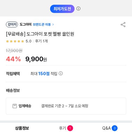
ⓘ
최저가도전
강아지
도그아이
브랜드관 이동
[무료배송] 도그아이 포켓 멜빵 올인원
5.0
후기 1개
17,900원
44%
9,900
원
적립혜택
최대
150점
적립
배송정보
업체배송
결제완료 기준 2 ~ 7일 소요 예정
상품정보
후기
Q&A
1
0