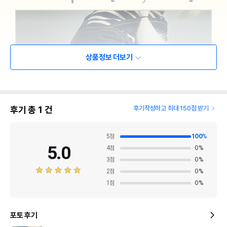
상품정보 더보기
후기 총
1
건
후기작성하고 최대 150점 받기
5
점
100
%
5.0
4
점
0
%
3
점
0
%
2
점
0
%
1
점
0
%
포토 후기