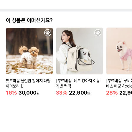
이 상품은 어떠신가요?
펫트리움 올인원 강아지 패딩
[무료배송] 레토 강아지 이동
[무료배송] 루비
아이보리 L
가방 백팩
네스 패딩 4colo
16%
30,000
33%
22,900
28%
22,9
원
원