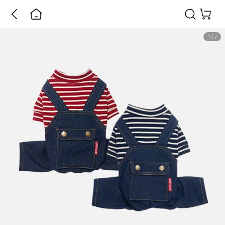
1
/
7