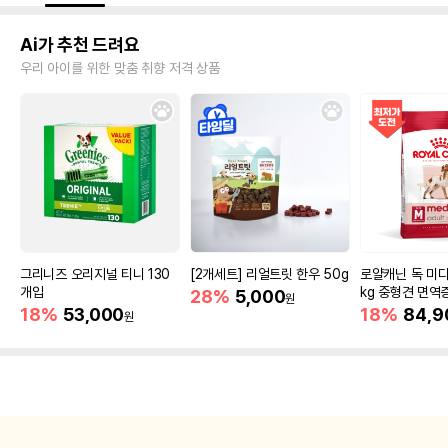
Ai가 추천 드려요
우리 아이를 위한 맞춤 취향 저격 상품
그리니즈 오리지널 티니 130
[2개세트] 리얼트릿 한우 50g
로얄캐닌 독 미디
개입
kg 중형견 면역
28%
5,000
원
18%
53,000
18%
84,9
원