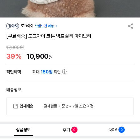
강아지
도그아이
브랜드관 이동
[무료배송] 도그아이 코튼 넥프릴티 아이보리
17,900원
39%
10,900
원
적립혜택
최대
150점
적립
배송정보
업체배송
결제완료 기준 2 ~ 7일 소요 예정
상품정보
후기
Q&A
0
0