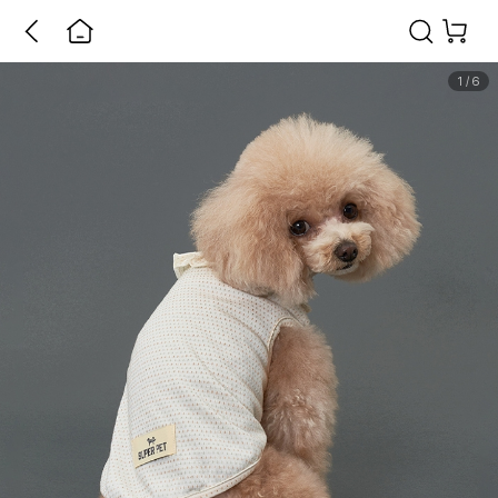
1
/
6