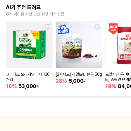
Ai가 추천 드려요
우리 아이를 위한 맞춤 취향 저격 상품
그리니즈 오리지널 티니 130
[2개세트] 리얼트릿 한우 50g
로얄캐닌 독 미디
개입
kg 중형견 면역
28%
5,000
원
18%
53,000
18%
84,9
원