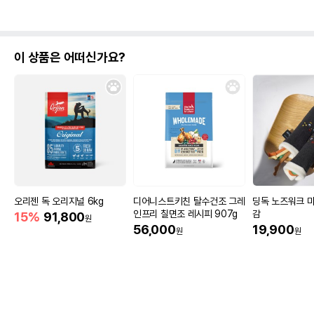
이 상품은 어떠신가요?
오리젠 독 오리지널 6kg
디어니스트키친 탈수건조 그레
딩독 노즈워크 
인프리 칠면조 레시피 907g
감
15%
91,800
원
56,000
19,900
원
원