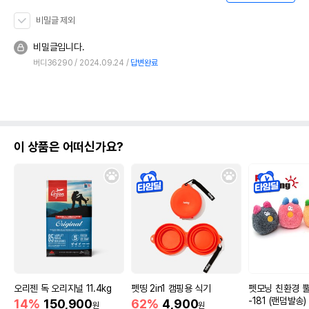
비밀글 제외
비밀글입니다.
버디36290
2024.09.24
답변완료
이 상품은 어떠신가요?
오리젠 독 오리지널 11.4kg
펫띵 2in1 캠핑용 식기
펫모닝 친환경 
-181 (랜덤발송)
14%
150,900
62%
4,900
원
원