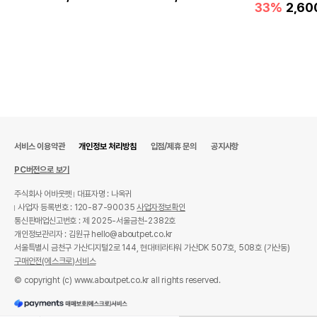
33%
2,60
서비스 이용약관
개인정보 처리방침
입점/제휴 문의
공지사항
PC버전으로 보기
주식회사 어바웃펫
대표자명 : 나옥귀
사업자 등록번호 : 120-87-90035
사업자정보확인
통신판매업신고번호 : 제 2025-서울금천-2382호
개인정보관리자 : 김원규 hello@aboutpet.co.kr
서울특별시 금천구 가산디지털2로 144, 현대테라타워 가산DK 507호, 508호 (가산동)
구매안전(에스크로)서비스
© copyright (c) www.aboutpet.co.kr all rights reserved.