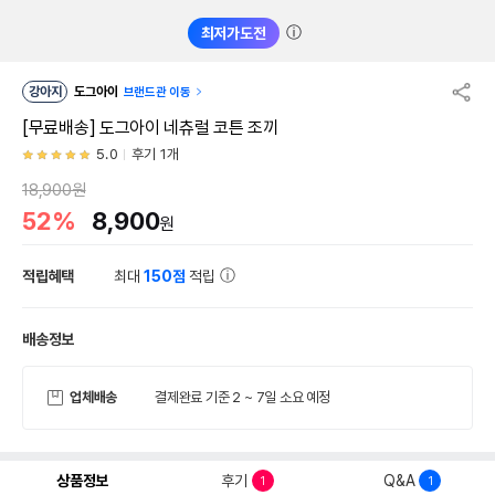
ⓘ
최저가도전
강아지
도그아이
브랜드관 이동
[무료배송] 도그아이 네츄럴 코튼 조끼
5.0
후기 1개
18,900원
52%
8,900
원
적립혜택
최대
150점
적립
배송정보
업체배송
결제완료 기준 2 ~ 7일 소요 예정
상품정보
후기
Q&A
1
1