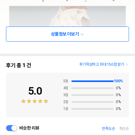
상품정보 더보기
후기 총
1
건
후기작성하고 최대 150점 받기
5
점
100
%
5.0
4
점
0
%
3
점
0
%
2
점
0
%
1
점
0
%
비슷한 리뷰
만족도순
최신순