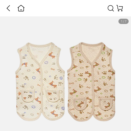
1
/
7