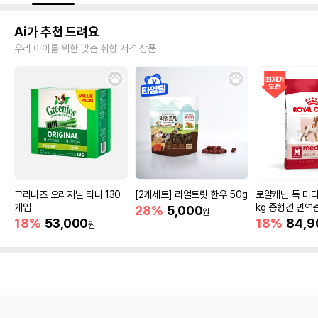
Ai가 추천 드려요
우리 아이를 위한 맞춤 취향 저격 상품
그리니즈 오리지널 티니 130
[2개세트] 리얼트릿 한우 50g
로얄캐닌 독 미디
개입
kg 중형견 면역
28%
5,000
원
18%
53,000
18%
84,9
원