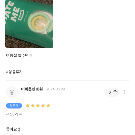
여름철 필수템 !!!

#상품후기
어바웃펫 회원
2024.03.29
0
첫구매
색상 : 레몬
좋아요 :)     