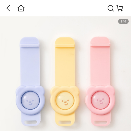
1
/
4