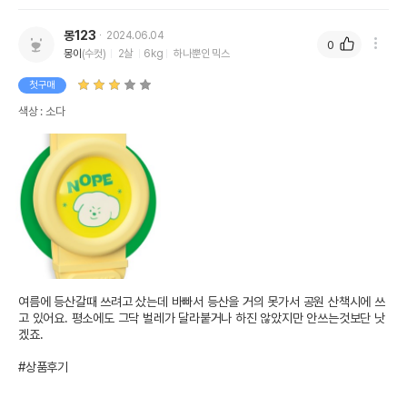
몽123
2024.06.04
0
몽이
(수컷)
2살
6kg
하나뿐인 믹스
첫구매
색상 : 소다
여름에 등산갈때 쓰려고 샀는데 바빠서 등산을 거의 못가서 공원 산책시에 쓰
고 있어요. 평소에도 그닥 벌레가 달라붙거나 하진 않았지만 안쓰는것보단 낫
겠죠.

#상품후기