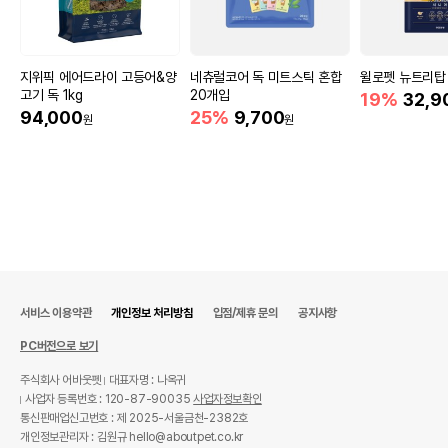
지위픽 에어드라이 고등어&양
네츄럴코어 독 미트스틱 혼합
윌로펫 뉴트리탑 
고기 독 1kg
20개입
19%
32,9
94,000
25%
9,700
원
원
서비스 이용약관
개인정보 처리방침
입점/제휴 문의
공지사항
PC버전으로 보기
주식회사 어바웃펫
대표자명 : 나옥귀
사업자 등록번호 : 120-87-90035
사업자정보확인
통신판매업신고번호 : 제 2025-서울금천-2382호
개인정보관리자 : 김원규 hello@aboutpet.co.kr