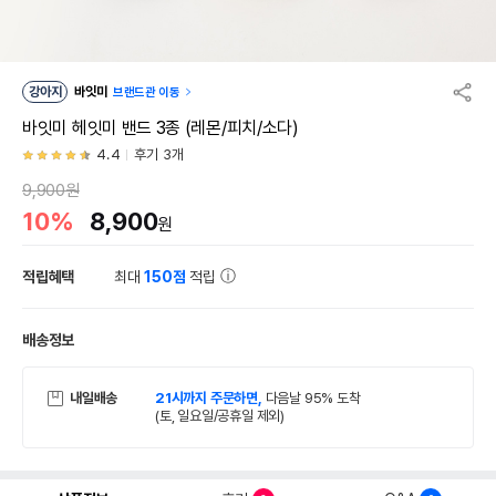
강아지
바잇미
브랜드관 이동
바잇미 헤잇미 밴드 3종 (레몬/피치/소다)
4.4
후기 3개
9,900원
10%
8,900
원
적립혜택
최대
150점
적립
배송정보
내일배송
21시까지 주문하면,
다음날 95% 도착
(토, 일요일/공휴일 제외)