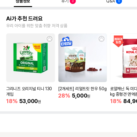
상품정보
후기
Q&A
3
0
Ai가 추천 드려요
우리 아이를 위한 맞춤 취향 저격 상품
그리니즈 오리지널 티니 130
[2개세트] 리얼트릿 한우 50g
로얄캐닌 독 미디
개입
kg 중형견 면역
28%
5,000
원
18%
53,000
18%
84,9
원