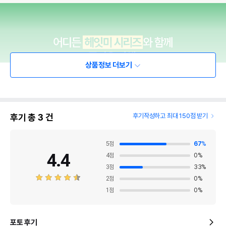
상품정보 더보기
후기 총
3
건
후기작성하고 최대 150점 받기
5
점
67
%
4.4
4
점
0
%
3
점
33
%
2
점
0
%
1
점
0
%
포토 후기