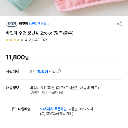
강아지
바잇미
브랜드관 이동
바잇미 수건 장난감 2color (핑크/블루)
4.2
후기 9개
11,800
원
적립혜택
최대
150점
적립
배송정보
배송비 3,000원
(제주/도서산간 배송비 별도)
(3만원 이상 무료배송)
내일배송
21시까지 주문하면,
다음날 95% 도착
(토, 일요일/공휴일 제외)