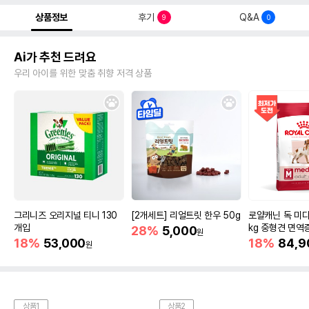
상품정보
후기
Q&A
9
0
Ai가 추천 드려요
우리 아이를 위한 맞춤 취향 저격 상품
그리니즈 오리지널 티니 130
[2개세트] 리얼트릿 한우 50g
로얄캐닌 독 미디
개입
kg 중형견 면역
28%
5,000
원
18%
53,000
18%
84,9
원
상품1
상품2