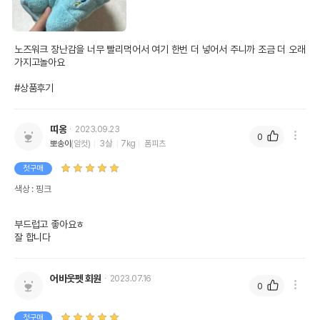
노즈워크 장난감을 너무 빨리먹어서 여기 한번 더 넣어서 주니까 조금 더 오래
가지고놀아요

#상품후기
띠옹
2023.09.23
0
뽀송이
(암컷)
3살
7kg
폼피츠
첫구매
색상 : 핑크
부드럽고 좋아요ㅎ

잘 합니다
어바웃펫 회원
2023.07.16
0
첫구매