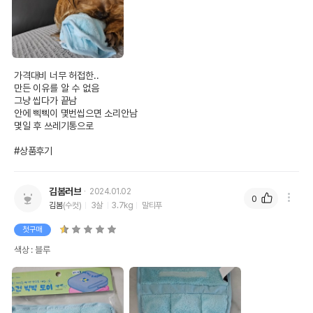
가격대비 너무 허접한..

만든 이유를 알 수 없음

그냥 씹다가 끝남

안에 삑삑이 몇번씹으면 소리안남

몇일 후 쓰레기통으로

#상품후기
김봄러브
2024.01.02
0
김봄
(수컷)
3살
3.7kg
말티푸
첫구매
색상 : 블루