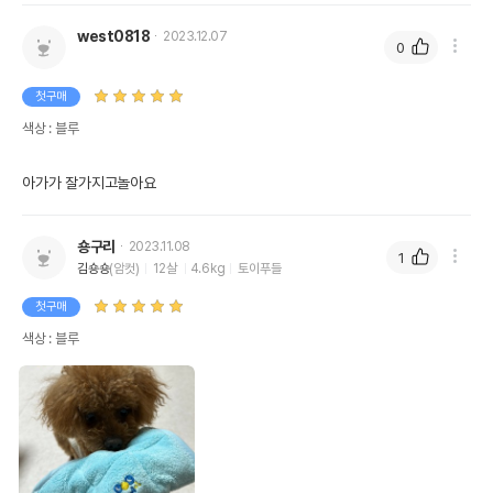
west0818
2023.12.07
0
첫구매
색상 : 블루
아가가 잘가지고놀아요 
숑구리
2023.11.08
1
김숑숑
(암컷)
12살
4.6kg
토이푸들
첫구매
색상 : 블루