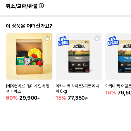
취소/교환/환불
이 상품은 어떠신가요?
[베이컨박스] 절미네 민박 짱
아카나 독 라이트&피트 레시
아카나 독 어덜트
절미 박스
피 6kg
15%
76,5
60%
29,900
15%
77,350
원
원