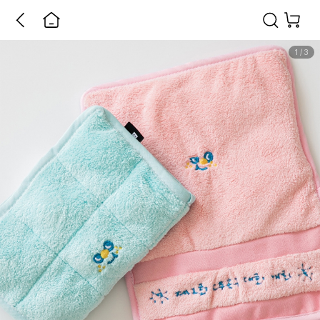
1
/
3