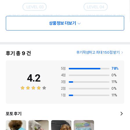
상품정보 더보기
후기 총
9
건
후기작성하고 최대 150점 받기
5
점
78
%
4.2
4
점
0
%
3
점
11
%
2
점
0
%
1
점
11
%
포토 후기