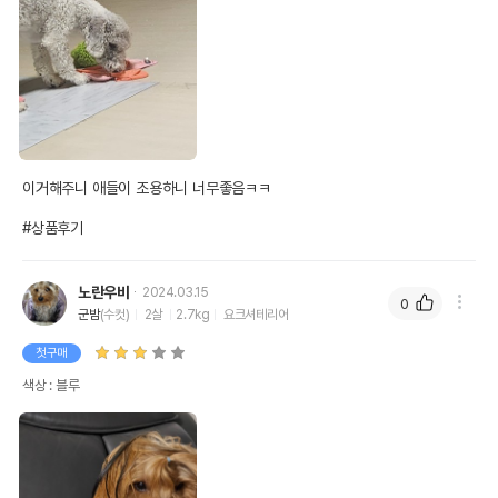
이거해주니 애들이 조용하니 너무좋음ㅋㅋ

#상품후기
노란우비
2024.03.15
0
군밤
(수컷)
2살
2.7kg
요크셔테리어
첫구매
색상 : 블루