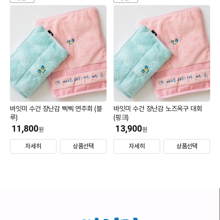
바잇미 수건 장난감 삑삑 연주회 (블
바잇미 수건 장난감 노즈옥구 대회
루)
(핑크)
11,800
13,900
원
원
자세히
상품선택
자세히
상품선택