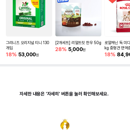
그리니즈 오리지널 티니 130
[2개세트] 리얼트릿 한우 50g
로얄캐닌 독 미디
개입
kg 중형견 면역
28%
5,000
원
18%
53,000
18%
84,9
원
자세한 내용은 '자세히' 버튼을 눌러 확인해보세요.