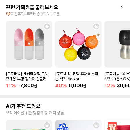
관련 기획전을 둘러보세요
🐶지갑주의! 무료배송 ZONE 오픈!
[무료배송] 개님의상점 로켓
[무료배송] 멍템 휴대용 실리
[무료배송] 콩 H
휴대용 투명 강아지 텀블러
콘 식기 5color
보기 (9온스/25
11%
17,800
40%
6,000
12%
30,5
원
원
Ai가 추천 드려요
우리 아이를 위한 맞춤 취향 저격 상품