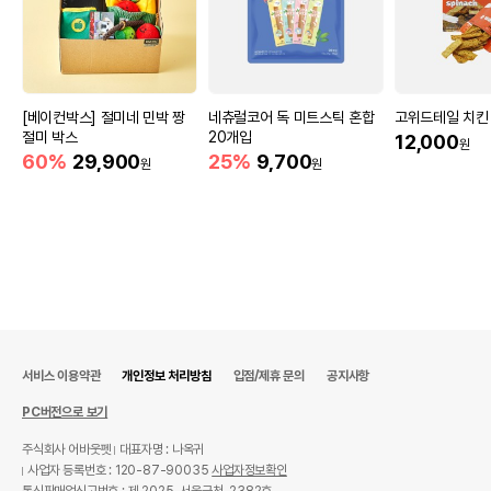
[베이컨박스] 절미네 민박 짱
네츄럴코어 독 미트스틱 혼합
고위드테일 치킨 
절미 박스
20개입
12,000
원
60%
29,900
25%
9,700
원
원
서비스 이용약관
개인정보 처리방침
입점/제휴 문의
공지사항
PC버전으로 보기
주식회사 어바웃펫
대표자명 : 나옥귀
사업자 등록번호 : 120-87-90035
사업자정보확인
통신판매업신고번호 : 제 2025-서울금천-2382호