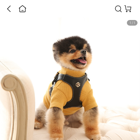
1
/
1