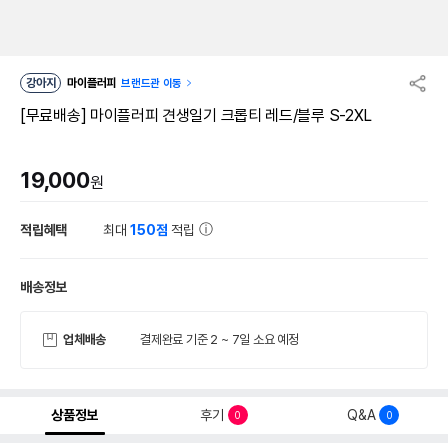
강아지
마이플러피
브랜드관 이동
[무료배송] 마이플러피 견생일기 크롭티 레드/블루 S-2XL
19,000
원
적립혜택
최대
150점
적립
배송정보
업체배송
결제완료 기준 2 ~ 7일 소요 예정
상품정보
후기
Q&A
0
0