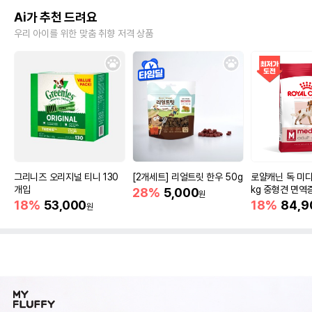
Ai가 추천 드려요
우리 아이를 위한 맞춤 취향 저격 상품
그리니즈 오리지널 티니 130
[2개세트] 리얼트릿 한우 50g
로얄캐닌 독 미디
개입
kg 중형견 면역
28%
5,000
원
18%
53,000
18%
84,9
원