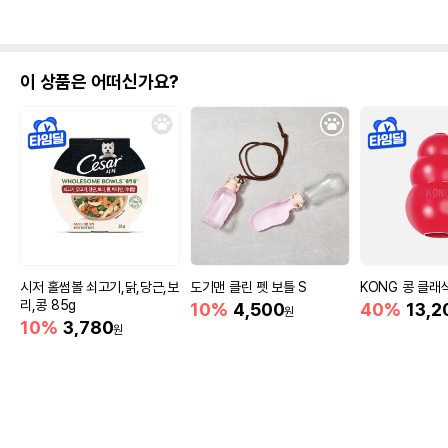
이 상품은 어떠신가요?
시저 홀썸볼 쇠고기,닭,당근,보
도기맨 클린 펫 보틀 S
KONG 콩 클래
리,콩 85g
10%
4,500
40%
13,2
원
10%
3,780
원