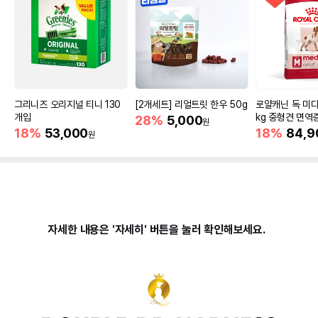
그리니즈 오리지널 티니 130
[2개세트] 리얼트릿 한우 50g
로얄캐닌 독 미디
개입
kg 중형견 면역
28%
5,000
원
18%
53,000
18%
84,9
원
자세한 내용은 '자세히' 버튼을 눌러 확인해보세요.