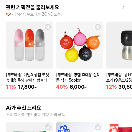
관련 기획전을 둘러보세요
🐶지갑주의! 무료배송 ZONE 오픈!
[무료배송] 개님의상점 로켓
[무료배송] 멍템 휴대용 실리
[무료배송] 콩 H
휴대용 투명 강아지 텀블러
콘 식기 5color
보기 (9온스/25
11%
17,800
40%
6,000
12%
30,5
원
원
Ai가 추천 드려요
우리 아이를 위한 맞춤 취향 저격 상품