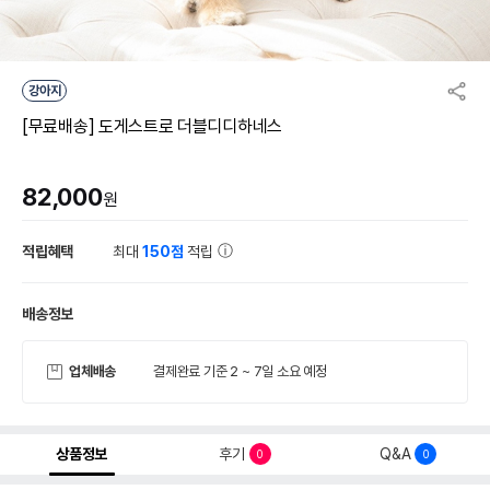
강아지
[무료배송] 도게스트로 더블디디하네스
82,000
원
적립혜택
최대
150점
적립
배송정보
업체배송
결제완료 기준 2 ~ 7일 소요 예정
상품정보
후기
Q&A
0
0