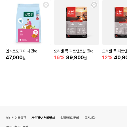
인섹트도그 미니 2kg
오리젠 독 피트앤트림 6kg
오리젠 독 피트앤
47,000
16%
89,900
12%
40,9
원
원
서비스 이용약관
개인정보 처리방침
입점/제휴 문의
공지사항