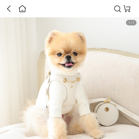
1
/
1