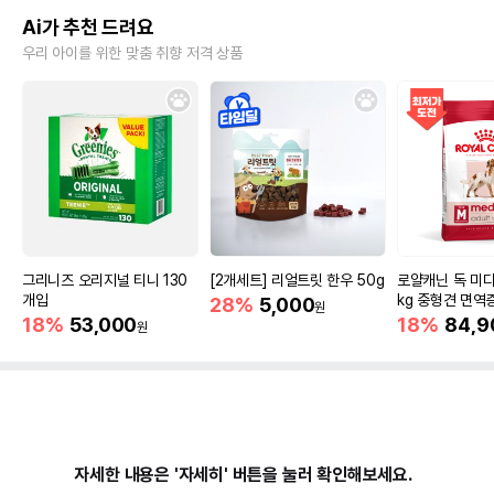
Ai가 추천 드려요
우리 아이를 위한 맞춤 취향 저격 상품
그리니즈 오리지널 티니 130
[2개세트] 리얼트릿 한우 50g
로얄캐닌 독 미디
개입
kg 중형견 면역
28%
5,000
원
18%
53,000
18%
84,9
원
자세한 내용은 '자세히' 버튼을 눌러 확인해보세요.