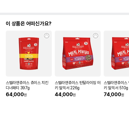
이 상품은 어떠신가요?
스텔라앤츄이스 츄이스 치킨
스텔라앤츄이스 탄탈라이징 터
스텔라앤츄이스 
디너패티 397g
키 밀믹서 226g
키 밀믹서 510g
64,000
44,000
74,000
원
원
원