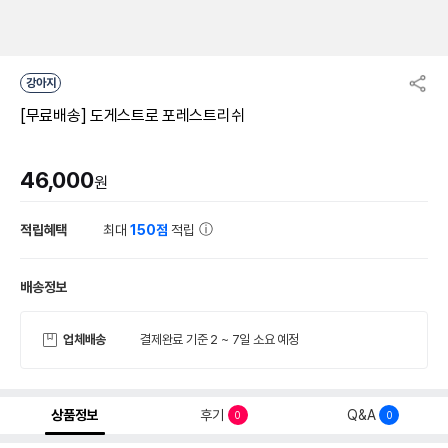
강아지
[무료배송] 도게스트로 포레스트리쉬
46,000
원
적립혜택
최대
150점
적립
배송정보
업체배송
결제완료 기준 2 ~ 7일 소요 예정
상품정보
후기
Q&A
0
0