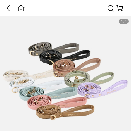
1
/
1