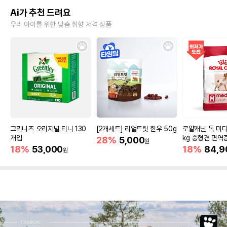
Ai가 추천 드려요
우리 아이를 위한 맞춤 취향 저격 상품
그리니즈 오리지널 티니 130
[2개세트] 리얼트릿 한우 50g
로얄캐닌 독 미디
개입
kg 중형견 면역
28%
5,000
원
18%
53,000
18%
84,9
원