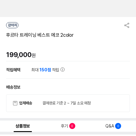
강아지
후르타 트레이닝 베스트 에코 2color
199,000
원
적립혜택
최대
150점
적립
배송정보
업체배송
결제완료 기준 2 ~ 7일 소요 예정
상품정보
후기
Q&A
0
0