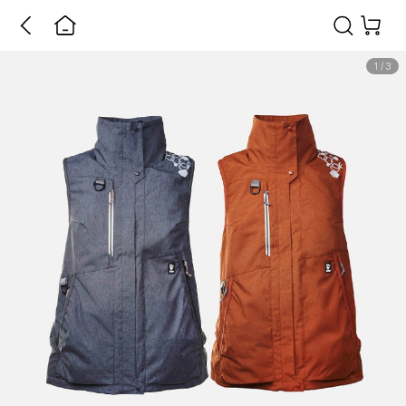
1
/
3