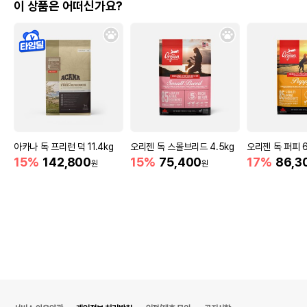
이 상품은 어떠신가요?
아카나 독 프리런 덕 11.4kg
오리젠 독 스몰브리드 4.5kg
오리젠 독 퍼피 6
15%
142,800
15%
75,400
17%
86,3
원
원